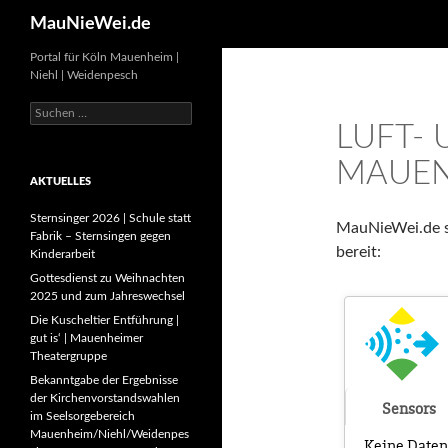
Search
MauNieWei.de
Portal für Köln Mauenheim |
Niehl | Weidenpesch
Suchen
LUFT-
nach:
MAUE
AKTUELLES
Sternsinger 2026 | Schule statt
MauNieWei.de s
Fabrik – Sternsingen gegen
bereit:
Kinderarbeit
Gottesdienst zu Weihnachten
2025 und zum Jahreswechsel
Die Kuscheltier Entführung |
gut is‘ | Mauenheimer
Theatergruppe
Bekanntgabe der Ergebnisse
der Kirchenvorstandswahlen
im Seelsorgebereich
Mauenheim/Niehl/Weidenpes