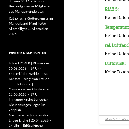
ch vom 09.11.2025 und
Bekanntgabe der Mitglieder
des Pfarrgemeinderates
Katholische Gottesdienste im
Pfarrverband MauNieWei
Allerheiligen & Allerseelen
2025
WEITERE NACHRICHTEN
Lukas HÖVER | Klavierabend |
30.06.2026 – 19 Uhr |
Erlöserkirche Weidenpesch
Kantate – singt von Freude
und Hoffnung! |
Ökumenisches Chorkonzert |
21.06.2026 – 17 Uhr |
Immanuelkirche Longerich
Die Planungen liegen im
Zeitplan
Nachbarschaftsfest an der
Erlöserkirche | 25.04.2026 –
14 Uhr – Erlöserkirche