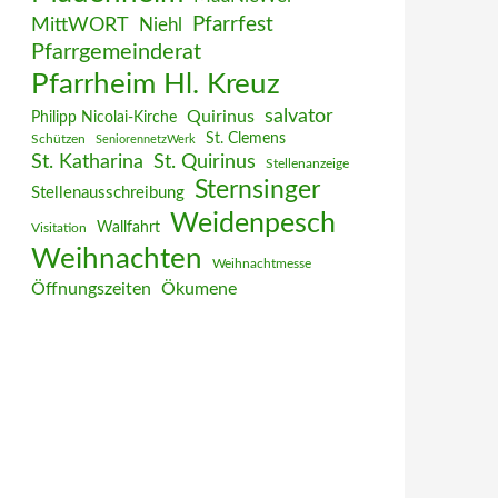
MittWORT
Pfarrfest
Niehl
Pfarrgemeinderat
Pfarrheim Hl. Kreuz
salvator
Quirinus
Philipp Nicolai-Kirche
St. Clemens
Schützen
SeniorennetzWerk
St. Katharina
St. Quirinus
Stellenanzeige
Sternsinger
Stellenausschreibung
Weidenpesch
Wallfahrt
Visitation
Weihnachten
Weihnachtmesse
Öffnungszeiten
Ökumene