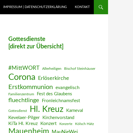
IMPRESSUM | DATENSCHUTZERKLÄRUNG
KONTAKT
Gottesdienste
[direkt zur Übersicht]
#MittWORT
Allerheiligen
Bischof Steinhäuser
Corona
Erlöserkirche
Erstkommunion
evangelisch
Fest des Glaubens
Familienzentrum
fluechtlinge
Fronleichnamsfest
Hl. Kreuz
Karneval
Gottesdienst
Kevelaer-Pilger
Kirchenvorstand
KiTa Hl. Kreuz
Konzert
Kölsch Hätz
Konzerte
Mauenheim
MauNieWei