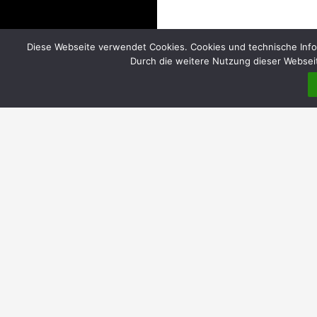
Diese Webseite verwendet Cookies. Cookies und technische Info
Durch die weitere Nutzung dieser Webseit
DIREKT
Home
Über uns
Einrichtungen
Evangelische Gemeindebüros | Öffnungszeiten
Katholische Pfarrbüros | Öffnungszeiten
Pfarrheim Hl. Kreuz
Elisabethkorb MauNieWei | ökumenische