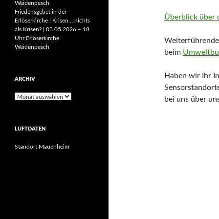
Weidenpesch
Friedensgebet in der
Überblick über d
Erlöserkirche | Krisen… nichts
als Krisen? | 03.05.2026 – 18
Uhr Erlöserkirche
Weiterführende 
Weidenpesch
beim
Umweltbu
Haben wir Ihr I
ARCHIV
Sensorstandorte
Archiv
bei uns über un
LUFTDATEN
Standort Mauenheim