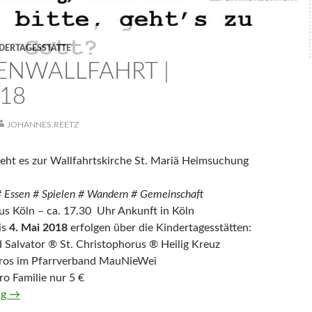
DERTAGESSTÄTTE
IENWALLFAHRT |
018
JOHANNES.REETZ
geht es zur Wallfahrtskirche St. Mariä Heimsuchung
#
Essen #
Spielen #
Wandern #
Gemeinschaft
us Köln – ca. 17.30 Uhr Ankunft in Köln
is
4. Mai 2018
erfolgen über die Kindertagesstätten:
d Salvator ® St. Christophorus ® Heilig Kreuz
üros im Pfarrverband MauNieWei
ro Familie nur 5 €
Familienwallfahrt | 26.5.2018
ng
→