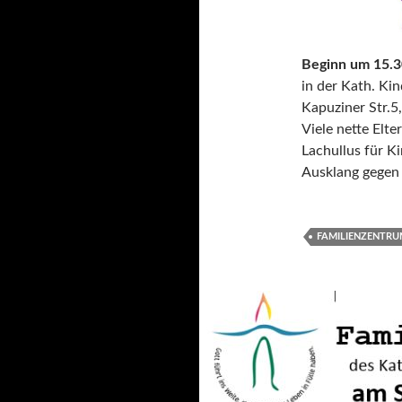
Beginn um 15.3
in der Kath. Kin
Kapuziner Str.
Viele nette Elte
Lachullus für Ki
Ausklang gegen
FAMILIENZENTR