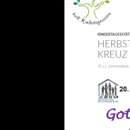
KINDERTAGESSTÄT
HERBST
KREUZ 
11. SEPTEMBER 