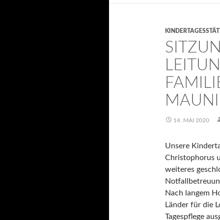
KINDERTAGESSTÄT
SITZU
LEITU
FAMIL
MAUNI
14. MAI 2020
Unsere Kinderta
Christophorus u
weiteres geschl
Notfallbetreuung
Nach langem Ho
Länder für die 
Tagespflege aus