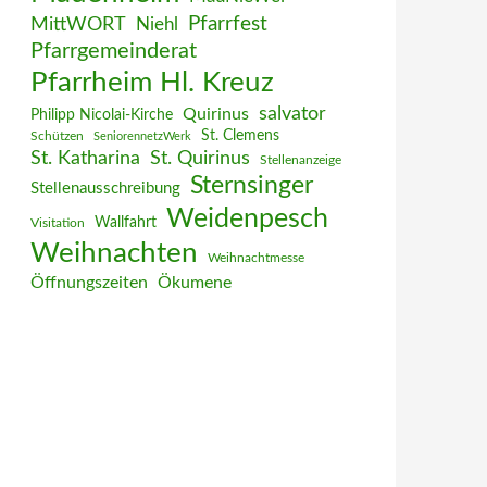
MittWORT
Pfarrfest
Niehl
Pfarrgemeinderat
Pfarrheim Hl. Kreuz
salvator
Quirinus
Philipp Nicolai-Kirche
St. Clemens
Schützen
SeniorennetzWerk
St. Katharina
St. Quirinus
Stellenanzeige
Sternsinger
Stellenausschreibung
Weidenpesch
Wallfahrt
Visitation
Weihnachten
Weihnachtmesse
Öffnungszeiten
Ökumene