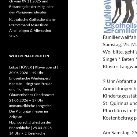
ch vom 09.11.2025 und
Bekanntgabe der Mitglieder
des Pfarrgemeinderates
Katholische Gottesdienste im
Pfarrverband MauNieWei
Allerheiligen & Allerseelen
2025
Familienwallfa
Samstag, 25. M
Wo, bitte, geht’
WEITERE NACHRICHTEN
Singen * Beten 
Kloster Langwa
Lukas HÖVER | Klavierabend |
30.06.2026 – 19 Uhr |
Erlöserkirche Weidenpesch
9 Uhr Abfahrt a
Kantate – singt von Freude
Anmeldungen b
und Hoffnung! |
Ökumenisches Chorkonzert |
Kindertagesstät
21.06.2026 – 17 Uhr |
St. Quirinus und
Immanuelkirche Longerich
Pfarrbüros im 
Die Planungen liegen im
Zeitplan
Kostenbeitrag p
Nachbarschaftsfest an der
Erlöserkirche | 25.04.2026 –
Am Samstag, 25
14 Uhr – Erlöserkirche