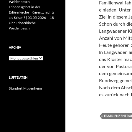
Weidenpesch
Familienwallfa
Friedensgebet in der
einladen. Unter 
Erlöserkirche | Krisen… nichts
Ziel in diesem 
als Krisen? | 03.05.2026 – 18
Uhr Erlöserkirche
Schon durch di
Weidenpesch
Langwadener Klo
Anzahl von Mitb
Heute gehören 
ARCHIV
In Langwaden a
Archiv
das Kloster mac
der von Pastora
dem gemeinsame
LUFTDATEN
Rundweg gemein
Nach dem Absch
Standort Mauenheim
es zurück nach 
FAMILIENZENTR