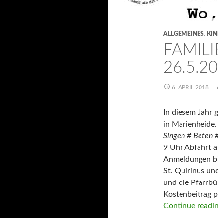
ALLGEMEINES
,
KIN
FAMIL
26.5.2
6. APRIL 2018
In diesem Jahr 
in Marienheide.
Singen #
Beten 
9 Uhr Abfahrt a
Anmeldungen b
St. Quirinus un
und die Pfarrb
Kostenbeitrag p
Continue readi