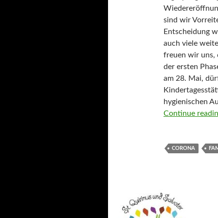
Wiedereröffnung
sind wir Vorreit
Entscheidung wa
auch viele weit
freuen wir uns, 
der ersten Phas
am 28. Mai, dürf
Kindertagesstät
hygienischen Au
Continue readi
CORONA
FA