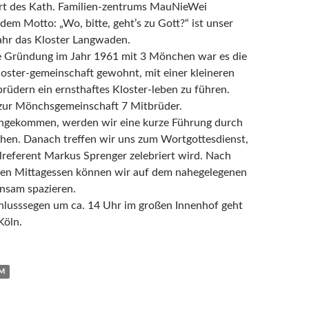
hrt des Kath. Familien-zentrums MauNieWei
dem Motto: „Wo, bitte, geht’s zu Gott?“ ist unser
Jahr das Kloster Langwaden.
e Gründung im Jahr 1961 mit 3 Mönchen war es die
ster-gemeinschaft gewohnt, mit einer kleineren
rüdern ein ernsthaftes Kloster-leben zu führen.
zur Mönchsgemeinschaft 7 Mitbrüder.
ngekommen, werden wir eine kurze Führung durch
hen. Danach treffen wir uns zum Wortgottesdienst,
lreferent Markus Sprenger zelebriert wird. Nach
n Mittagessen können wir auf dem nahegelegenen
sam spazieren.
lusssegen um ca. 14 Uhr im großen Innenhof geht
Köln.
UM