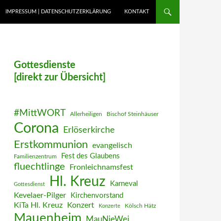
IMPRESSUM | DATENSCHUTZERKLÄRUNG
KONTAKT
Gottesdienste
[direkt zur Übersicht]
#MittWORT
Allerheiligen
Bischof Steinhäuser
Corona
Erlöserkirche
Erstkommunion
evangelisch
Fest des Glaubens
Familienzentrum
fluechtlinge
Fronleichnamsfest
Hl. Kreuz
Karneval
Gottesdienst
Kevelaer-Pilger
Kirchenvorstand
KiTa Hl. Kreuz
Konzert
Kölsch Hätz
Konzerte
Mauenheim
MauNieWei