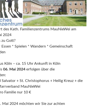
hrt des Kath. Familienzentrums MauNieWei am
ai 2024
s zu Gott?
* Essen * Spielen * Wandern * Gemeinschaft
den
us Köln – ca. 15 Uhr Ankunft in Köln
is
06. Mai 2024
erfolgen über die
ten:
 Salvator + St. Christophorus + Heilig Kreuz + die
Pfarrverband MauNieWei
ro Familie nur 10 €
. Mai 2024 möchten wir Sie zur achten