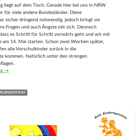
 liegt auf dem Tisch. Gerade hier bei uns in NRW
er für viele andere Bundesländer. Diese
r sicher dringend notwendig, jedoch bringt sie
ere Fragen und auch Ängste mit sich. Dennoch
dass es Schritt für Schritt vorwärts geht und wir mit
e am 14. Mai starten. Schon zwei Wochen später,
en alle Vorschulkinder zurück in die
te kommen. Natürlich unter den strengen
flagen.
Sitzung des Leitungsteams des Kath. Familienzentrums MauN
ng
→
MILIENZENTRUM