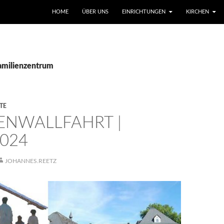
SKIP TO CONTENT
HOME
ÜBER UNS
EINRICHTUNGEN
KIRCHEN
Familienzentrum
TE
IENWALLFAHRT |
2024
JOHANNES.REETZ