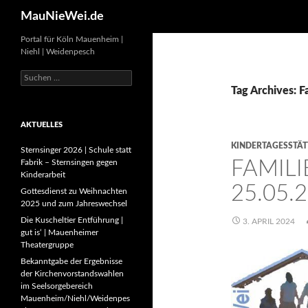
Search
MauNieWei.de
Portal für Köln Mauenheim |
Niehl | Weidenpesch
Suchen
nach:
Tag Archives: 
AKTUELLES
KINDERTAGESSTÄT
Sternsinger 2026 | Schule statt
FAMIL
Fabrik – Sternsingen gegen
Kinderarbeit
25.05.
Gottesdienst zu Weihnachten
2025 und zum Jahreswechsel
Die Kuscheltier Entführung |
3. APRIL 2024
gut is‘ | Mauenheimer
Theatergruppe
Bekanntgabe der Ergebnisse
der Kirchenvorstandswahlen
im Seelsorgebereich
Mauenheim/Niehl/Weidenpes