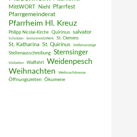
MittWORT
Pfarrfest
Niehl
Pfarrgemeinderat
Pfarrheim Hl. Kreuz
salvator
Quirinus
Philipp Nicolai-Kirche
St. Clemens
Schützen
SeniorennetzWerk
St. Katharina
St. Quirinus
Stellenanzeige
Sternsinger
Stellenausschreibung
Weidenpesch
Wallfahrt
Visitation
Weihnachten
Weihnachtmesse
Öffnungszeiten
Ökumene