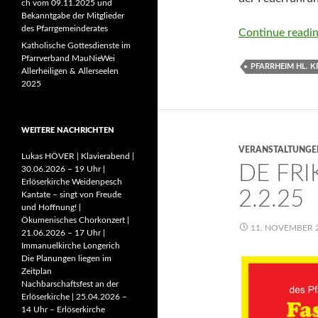
ch vom 09.11.2025 und
Bekanntgabe der Mitglieder
des Pfarrgemeinderates
Continue readi
Katholische Gottesdienste im
Pfarrverband MauNieWei
PFARRHEIM HL. K
Allerheiligen & Allerseelen
2025
WEITERE NACHRICHTEN
VERANSTALTUNGE
Lukas HÖVER | Klavierabend |
DE FRI
30.06.2026 – 19 Uhr |
Erlöserkirche Weidenpesch
2.2.25
Kantate – singt von Freude
und Hoffnung! |
Ökumenisches Chorkonzert |
11. NOVEMBER 
21.06.2026 – 17 Uhr |
Immanuelkirche Longerich
Die Planungen liegen im
Zeitplan
Nachbarschaftsfest an der
Erlöserkirche | 25.04.2026 –
14 Uhr – Erlöserkirche