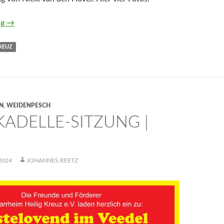
Seniorennachmittag im Pfarrheim Hl. Kreuz
ng
→
REUZ
N
,
WEIDENPESCH
KADELLE-SITZUNG |
2024
JOHANNES.REETZ