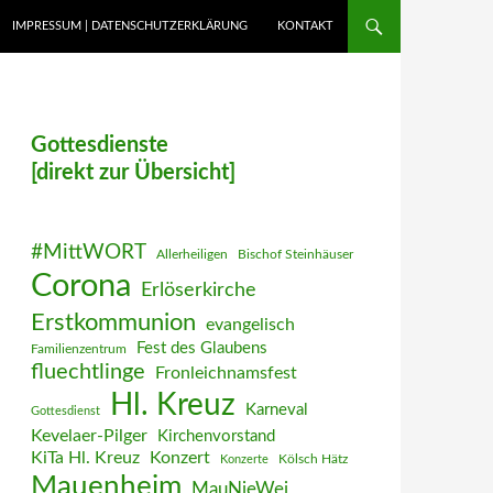
IMPRESSUM | DATENSCHUTZERKLÄRUNG
KONTAKT
Gottesdienste
[direkt zur Übersicht]
#MittWORT
Allerheiligen
Bischof Steinhäuser
Corona
Erlöserkirche
Erstkommunion
evangelisch
Fest des Glaubens
Familienzentrum
fluechtlinge
Fronleichnamsfest
Hl. Kreuz
Karneval
Gottesdienst
Kevelaer-Pilger
Kirchenvorstand
KiTa Hl. Kreuz
Konzert
Kölsch Hätz
Konzerte
Mauenheim
MauNieWei