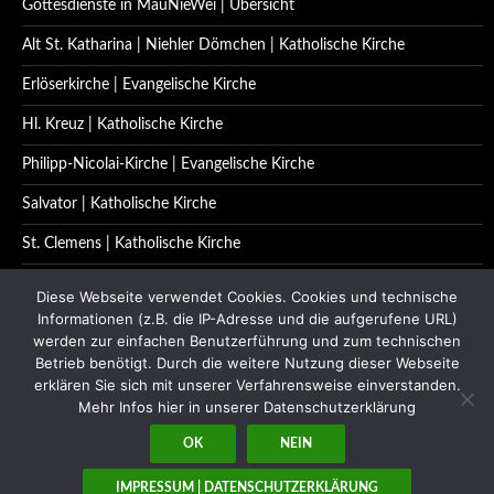
Gottesdienste in MauNieWei | Übersicht
Alt St. Katharina | Niehler Dömchen | Katholische Kirche
Erlöserkirche | Evangelische Kirche
Hl. Kreuz | Katholische Kirche
Philipp-Nicolai-Kirche | Evangelische Kirche
Salvator | Katholische Kirche
St. Clemens | Katholische Kirche
St. Katharina | Katholische Kirche
Diese Webseite verwendet Cookies. Cookies und technische
Informationen (z.B. die IP-Adresse und die aufgerufene URL)
St. Quirinus | Katholische Kirche
werden zur einfachen Benutzerführung und zum technischen
Betrieb benötigt. Durch die weitere Nutzung dieser Webseite
Impressum | Datenschutzerklärung
erklären Sie sich mit unserer Verfahrensweise einverstanden.
Kontakt
Mehr Infos hier in unserer Datenschutzerklärung
OK
NEIN
IMPRESSUM | DATENSCHUTZERKLÄRUNG