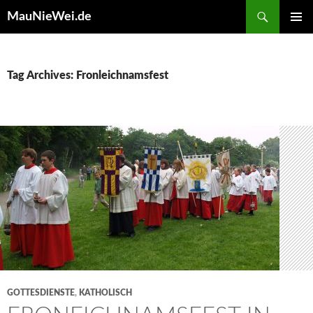
Search
MauNieWei.de
SKIP
PRIMAR
TO
MENU
CONTENT
Tag Archives: Fronleichnamsfest
GOTTESDIENSTE
,
KATHOLISCH