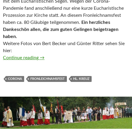
mit dem Eucharistischen Segen. Wegen der Corona-
Pandemie fand anschließend nur eine kurze Eucharistische
Prozession zur Kirche statt. An diesem Fronleichnamsfest
haben ca. 80 Gläubige teilgenommen.
Ein herzliches
Dankeschön allen, die zum guten Gelingen beigetragen
haben.
Weitere Fotos von Bert Becker und Günter Ritter sehen Sie
hier:
Fronleichnam in Zeiten der Corona
Continue reading
→
CORONA
FRONLEICHNAMSFEST
HL. KREUZ