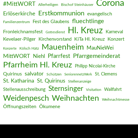
Corona
#MittWORT
Allerheiligen
Bischof Steinhäuser
Erstkommunion
Erlöserkirche
evangelisch
fluechtlinge
Fest des Glaubens
Familienzentrum
Hl. Kreuz
Fronleichnamsfest
Karneval
Gottesdienst
Kevelaer-Pilger
KiTa Hl. Kreuz
Konzert
Kirchenvorstand
Mauenheim
MauNieWei
Kölsch Hätz
Konzerte
Pfarrgemeinderat
MittWORT
Pfarrfest
Niehl
Pfarrheim Hl. Kreuz
Philipp Nicolai-Kirche
salvator
Quirinus
St. Clemens
Schützen
SeniorennetzWerk
St. Katharina
St. Quirinus
Stellenanzeige
Sternsinger
Stellenausschreibung
Wallfahrt
Visitation
Weihnachten
Weidenpesch
Weihnachtmesse
Öffnungszeiten
Ökumene