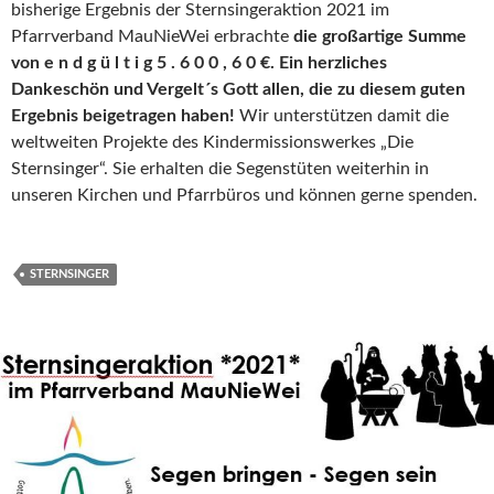
bisherige Ergebnis der Sternsingeraktion 2021 im
Pfarrverband MauNieWei erbrachte
die großartige Summe
von e n d g ü l t i g 5 . 6 0 0 , 6 0 €.
Ein herzliches
Dankeschön und Vergelt´s Gott allen, die zu diesem guten
Ergebnis beigetragen haben!
Wir unterstützen damit die
weltweiten Projekte des Kindermissionswerkes „Die
Sternsinger“. Sie erhalten die Segenstüten weiterhin in
unseren Kirchen und Pfarrbüros und können gerne spenden.
STERNSINGER