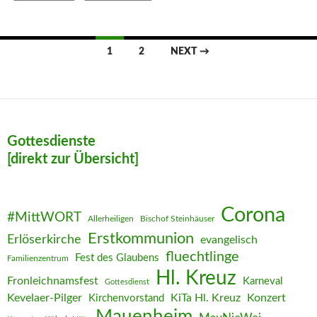
Posts
1
2
NEXT →
navigation
Gottesdienste
[direkt zur Übersicht]
Corona
#MittWORT
Allerheiligen
Bischof Steinhäuser
Erstkommunion
Erlöserkirche
evangelisch
fluechtlinge
Fest des Glaubens
Familienzentrum
Hl. Kreuz
Fronleichnamsfest
Karneval
Gottesdienst
Kevelaer-Pilger
KiTa Hl. Kreuz
Konzert
Kirchenvorstand
Mauenheim