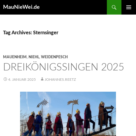
Search
MauNieWei.de
SKIP
PRIMAR
TO
MENU
CONTENT
Tag Archives: Sternsinger
MAUENHEIM
,
NIEHL
,
WEIDENPESCH
DREIKÖNIGSSINGEN 2025
4. JANUAR 2025
JOHANNES.REETZ