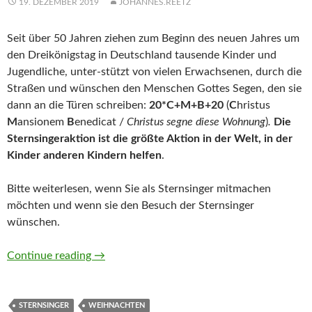
19. DEZEMBER 2019
JOHANNES.REETZ
Seit über 50 Jahren ziehen zum Beginn des neuen Jahres um
den Dreikönigstag in Deutschland tausende Kinder und
Jugendliche, unter-stützt von vielen Erwachsenen, durch die
Straßen und wünschen den Menschen Gottes Segen, den sie
dann an die Türen schreiben:
20*C+M+B+20
(
C
hristus
M
ansionem
B
enedicat /
Christus segne diese Wohnung
)
.
Die
Sternsingeraktion ist die größte Aktion in der Welt, in der
Kinder anderen Kindern helfen
.
Bitte weiterlesen, wenn Sie als Sternsinger mitmachen
möchten und wenn sie den Besuch der Sternsinger
wünschen.
Sternsingeraktion 2020: Frieden! Im Libanon
Continue reading
→
STERNSINGER
WEIHNACHTEN