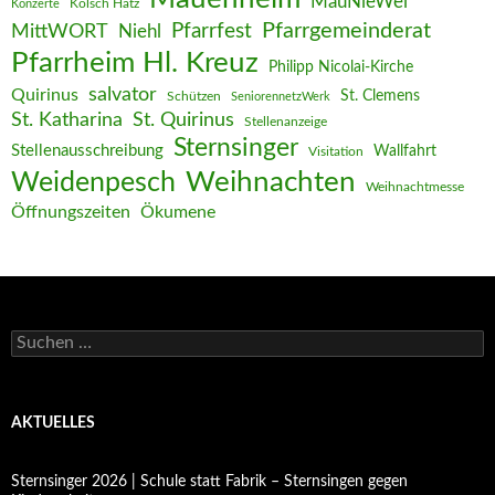
MauNieWei
Kölsch Hätz
Konzerte
Pfarrgemeinderat
MittWORT
Pfarrfest
Niehl
Pfarrheim Hl. Kreuz
Philipp Nicolai-Kirche
salvator
Quirinus
St. Clemens
Schützen
SeniorennetzWerk
St. Katharina
St. Quirinus
Stellenanzeige
Sternsinger
Stellenausschreibung
Wallfahrt
Visitation
Weihnachten
Weidenpesch
Weihnachtmesse
Öffnungszeiten
Ökumene
Suchen
nach:
AKTUELLES
Sternsinger 2026 | Schule statt Fabrik – Sternsingen gegen