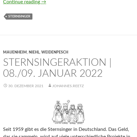
Sternsingeraktion 2023 in MauNieWei
Continue reading
→
STERNSINGER
MAUENHEIM
,
NIEHL
,
WEIDENPESCH
STERNSINGERAKTION |
08./09. JANUAR 2022
30. DEZEMBER 2021
JOHANNES.REETZ
Seit 1959 gibt es die Sternsinger in Deutschland. Das Geld,
das sie sammeln, wird auf viele unterschiedliche Projekte in