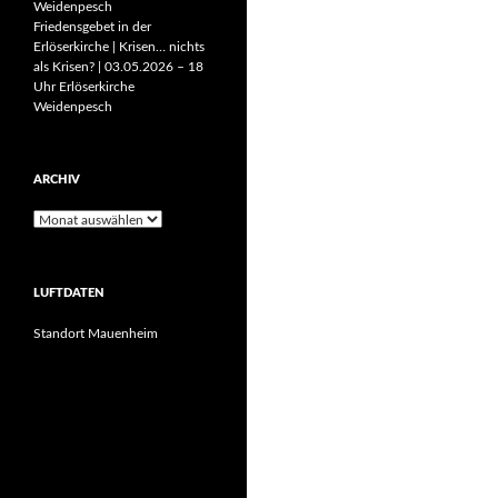
Weidenpesch
Friedensgebet in der
Erlöserkirche | Krisen… nichts
als Krisen? | 03.05.2026 – 18
Uhr Erlöserkirche
Weidenpesch
ARCHIV
Archiv
LUFTDATEN
Standort Mauenheim