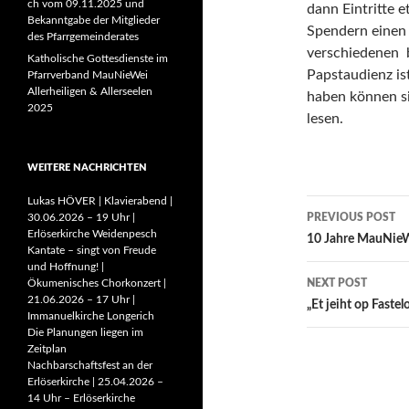
ch vom 09.11.2025 und
dann Eintritte 
Bekanntgabe der Mitglieder
Spendern einen
des Pfarrgemeinderates
verschiedenen 
Katholische Gottesdienste im
Papstaudienz is
Pfarrverband MauNieWei
Allerheiligen & Allerseelen
haben können s
2025
lesen.
WEITERE NACHRICHTEN
Lukas HÖVER | Klavierabend |
Post
30.06.2026 – 19 Uhr |
PREVIOUS POST
Erlöserkirche Weidenpesch
navigatio
10 Jahre MauNieW
Kantate – singt von Freude
und Hoffnung! |
Ökumenisches Chorkonzert |
NEXT POST
21.06.2026 – 17 Uhr |
„Et jeiht op Faste
Immanuelkirche Longerich
Die Planungen liegen im
Zeitplan
Nachbarschaftsfest an der
Erlöserkirche | 25.04.2026 –
14 Uhr – Erlöserkirche