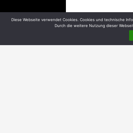
Diese Webseite verwendet Cookies. Cookies und technische Info
Durch die weitere Nutzung dieser Webseit
DIREKT
Home
Über uns
Einrichtungen
Evangelische Gemeindebüros | Öffnungszeiten
Katholische Pfarrbüros | Öffnungszeiten
Pfarrheim Hl. Kreuz
Elisabethkorb MauNieWei | ökumenische