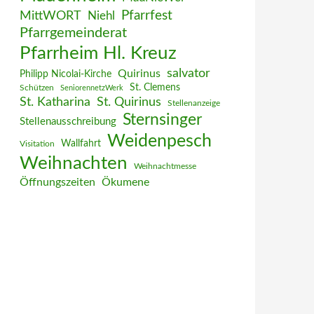
MittWORT
Pfarrfest
Niehl
Pfarrgemeinderat
Pfarrheim Hl. Kreuz
salvator
Quirinus
Philipp Nicolai-Kirche
St. Clemens
Schützen
SeniorennetzWerk
St. Katharina
St. Quirinus
Stellenanzeige
Sternsinger
Stellenausschreibung
Weidenpesch
Wallfahrt
Visitation
Weihnachten
Weihnachtmesse
Öffnungszeiten
Ökumene