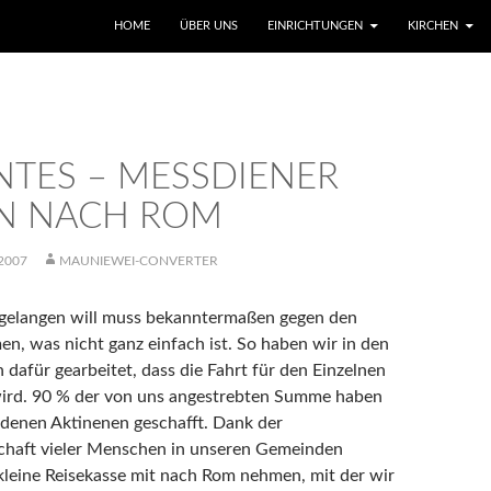
SKIP TO CONTENT
HOME
ÜBER UNS
EINRICHTUNGEN
KIRCHEN
NTES – MESSDIENER
N NACH ROM
2007
MAUNIEWEI-CONVERTER
 gelangen will muss bekanntermaßen gegen den
, was nicht ganz einfach ist. So haben wir in den
 dafür gearbeitet, dass die Fahrt für den Einzelnen
wird. 90 % der von uns angestrebten Summe haben
edenen Aktinenen geschafft. Dank der
chaft vieler Menschen in unseren Gemeinden
kleine Reisekasse mit nach Rom nehmen, mit der wir