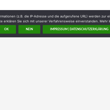
rmationen (z.B. die IP-Adresse und die aufgerufene URL) werden zur e
e erklären Sie sich mit unserer Verfahrensweise einverstanden. Mehr I
OK
NEIN
IMPRESSUM | DATENSCHUTZERKLÄRUNG