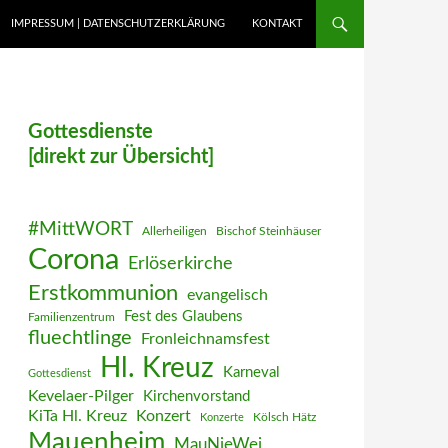
IMPRESSUM | DATENSCHUTZERKLÄRUNG
KONTAKT
Gottesdienste
[direkt zur Übersicht]
#MittWORT
Allerheiligen
Bischof Steinhäuser
Corona
Erlöserkirche
Erstkommunion
evangelisch
Fest des Glaubens
Familienzentrum
fluechtlinge
Fronleichnamsfest
Hl. Kreuz
Karneval
Gottesdienst
Kevelaer-Pilger
Kirchenvorstand
KiTa Hl. Kreuz
Konzert
Kölsch Hätz
Konzerte
Mauenheim
MauNieWei