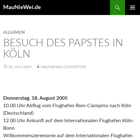
Search
MauNieWei.de
SKIP
PRIMAR
TO
MENU
CONTENT
ALLGEMEIN
BESUCH DES PAPSTES IN
KÖLN
20. JULI 2005
MAUNIEWEI-CONVERTER
Donnerstag, 18. August 2005
10.00 Uhr Abflug vom Flughafen Rom-Ciampino nach Köln
(Deutschland)
12.00 Uhr Ankunft auf dem Internationalen Flughafen Köln-
Bonn
Willkommenszeremonie auf dem Internationalen Flughafen