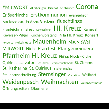
Corona
#MittWORT
Allerheiligen
Bischof Steinhäuser
Erstkommunion
Erlöserkirche
evangelisch
fluechtlinge
Fest des Glaubens
Familienzentrum
Hl. Kreuz
Fronleichnamsfest
Karneval
Gottesdienst
Kevelaer-Pilger
KiTa Hl. Kreuz
Konzert
Kirchenvorstand
Mauenheim
MauNieWei
Kölsch Hätz
Konzerte
Pfarrgemeinderat
MittWORT
Pfarrfest
Niehl
Pfarrheim Hl. Kreuz
Philipp Nicolai-Kirche
salvator
Quirinus
St. Clemens
Schützen
SeniorennetzWerk
St. Katharina
St. Quirinus
Stellenanzeige
Sternsinger
Stellenausschreibung
Wallfahrt
Visitation
Weihnachten
Weidenpesch
Weihnachtmesse
Öffnungszeiten
Ökumene