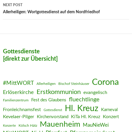
NEXT POST
Allerheiligen: Wortgottesdienst auf dem Nordfriedhof
Gottesdienste
[direkt zur Übersicht]
Corona
#MittWORT
Allerheiligen
Bischof Steinhäuser
Erstkommunion
Erlöserkirche
evangelisch
fluechtlinge
Fest des Glaubens
Familienzentrum
Hl. Kreuz
Fronleichnamsfest
Karneval
Gottesdienst
Kevelaer-Pilger
KiTa Hl. Kreuz
Konzert
Kirchenvorstand
Mauenheim
MauNieWei
Kölsch Hätz
Konzerte