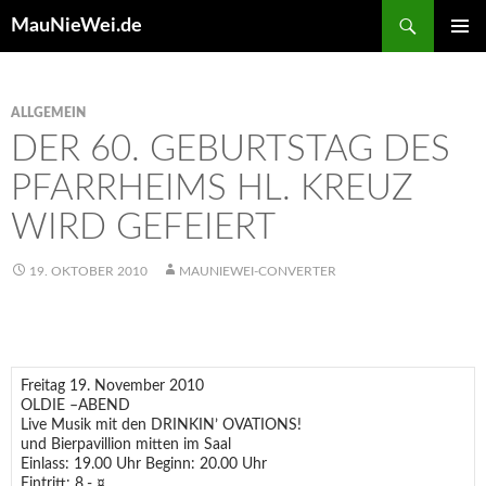
Search
MauNieWei.de
SKIP
PRIMAR
TO
MENU
CONTENT
ALLGEMEIN
DER 60. GEBURTSTAG DES
PFARRHEIMS HL. KREUZ
WIRD GEFEIERT
19. OKTOBER 2010
MAUNIEWEI-CONVERTER
Freitag 19. November 2010
OLDIE –ABEND
Live Musik mit den DRINKIN’ OVATIONS!
und Bierpavillion mitten im Saal
Einlass: 19.00 Uhr Beginn: 20.00 Uhr
Eintritt: 8,- ¤