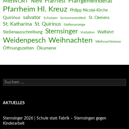
Pfarrgemeinderat
MittWORT
Pfarrfest
Niehl
Pfarrheim Hl. Kreuz
Philipp Nicolai-Kirche
salvator
Quirinus
St. Clemens
Schützen
SeniorennetzWerk
St. Katharina
St. Quirinus
Stellenanzeige
Sternsinger
Stellenausschreibung
Wallfahrt
Visitation
Weihnachten
Weidenpesch
Weihnachtmesse
Öffnungszeiten
Ökumene
Suchen
nach:
AKTUELLES
Sternsinger 2026 | Schule statt Fabrik – Sternsingen gegen
Kinderarbeit