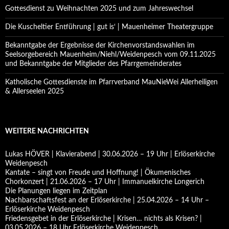
Gottesdienst zu Weihnachten 2025 und zum Jahreswechsel
Die Kuscheltier Entführung | gut is‘ | Mauenheimer Theatergruppe
Bekanntgabe der Ergebnisse der Kirchenvorstandswahlen im
Seelsorgebereich Mauenheim/Niehl/Weidenpesch vom 09.11.2025
und Bekanntgabe der Mitglieder des Pfarrgemeinderates
Katholische Gottesdienste im Pfarrverband MauNieWei Allerheiligen
& Allerseelen 2025
WEITERE NACHRICHTEN
Lukas HÖVER | Klavierabend | 30.06.2026 – 19 Uhr | Erlöserkirche
Weidenpesch
Kantate – singt von Freude und Hoffnung! | Ökumenisches
Chorkonzert | 21.06.2026 – 17 Uhr | Immanuelkirche Longerich
Die Planungen liegen im Zeitplan
Nachbarschaftsfest an der Erlöserkirche | 25.04.2026 – 14 Uhr –
Erlöserkirche Weidenpesch
Friedensgebet in der Erlöserkirche | Krisen… nichts als Krisen? |
03.05.2026 – 18 Uhr Erlöserkirche Weidenpesch