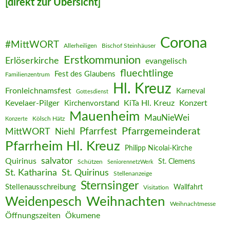
[direkt zur Übersicht]
Corona
#MittWORT
Allerheiligen
Bischof Steinhäuser
Erstkommunion
Erlöserkirche
evangelisch
fluechtlinge
Fest des Glaubens
Familienzentrum
Hl. Kreuz
Fronleichnamsfest
Karneval
Gottesdienst
Kevelaer-Pilger
KiTa Hl. Kreuz
Konzert
Kirchenvorstand
Mauenheim
MauNieWei
Kölsch Hätz
Konzerte
Pfarrgemeinderat
MittWORT
Pfarrfest
Niehl
Pfarrheim Hl. Kreuz
Philipp Nicolai-Kirche
salvator
Quirinus
St. Clemens
Schützen
SeniorennetzWerk
St. Katharina
St. Quirinus
Stellenanzeige
Sternsinger
Stellenausschreibung
Wallfahrt
Visitation
Weihnachten
Weidenpesch
Weihnachtmesse
Öffnungszeiten
Ökumene