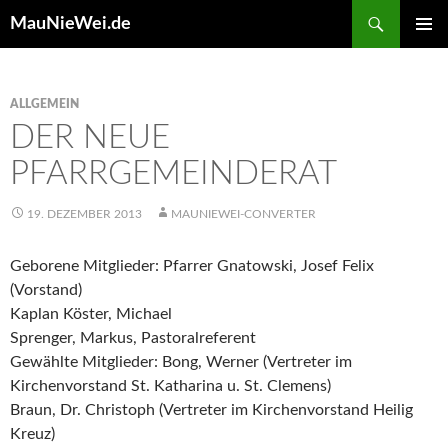
Search
MauNieWei.de
SKIP
PRIMAR
TO
MENU
CONTENT
ALLGEMEIN
DER NEUE
PFARRGEMEINDERAT
19. DEZEMBER 2013
MAUNIEWEI-CONVERTER
Geborene Mitglieder: Pfarrer Gnatowski, Josef Felix
(Vorstand)
Kaplan Köster, Michael
Sprenger, Markus, Pastoralreferent
Gewählte Mitglieder: Bong, Werner (Vertreter im
Kirchenvorstand St. Katharina u. St. Clemens)
Braun, Dr. Christoph (Vertreter im Kirchenvorstand Heilig
Kreuz)