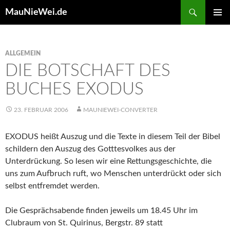
Search
MauNieWei.de
SKIP
PRIMAR
TO
MENU
CONTENT
ALLGEMEIN
DIE BOTSCHAFT DES
BUCHES EXODUS
23. FEBRUAR 2006
MAUNIEWEI-CONVERTER
EXODUS heißt Auszug und die Texte in diesem Teil der Bibel
schildern den Auszug des Gotttesvolkes aus der
Unterdrückung. So lesen wir eine Rettungsgeschichte, die
uns zum Aufbruch ruft, wo Menschen unterdrückt oder sich
selbst entfremdet werden.
Die Gesprächsabende finden jeweils um 18.45 Uhr im
Clubraum von St. Quirinus, Bergstr. 89 statt