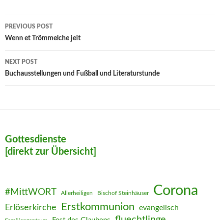
Post
PREVIOUS POST
navigation
Wenn et Trömmelche jeit
NEXT POST
Buchausstellungen und Fußball und Literaturstunde
Gottesdienste
[direkt zur Übersicht]
Corona
#MittWORT
Allerheiligen
Bischof Steinhäuser
Erstkommunion
Erlöserkirche
evangelisch
fluechtlinge