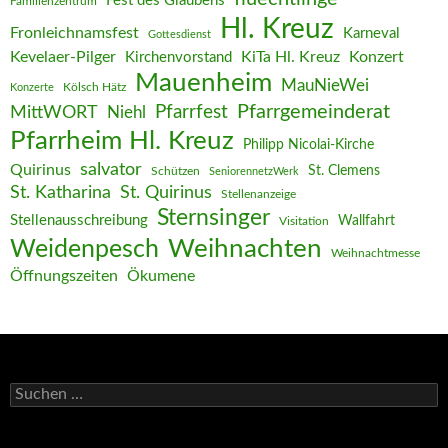
Fest des Glaubens
Familienzentrum
Hl. Kreuz
Fronleichnamsfest
Karneval
Gottesdienst
Kevelaer-Pilger
KiTa Hl. Kreuz
Konzert
Kirchenvorstand
Mauenheim
MauNieWei
Kölsch Hätz
Konzerte
Pfarrgemeinderat
MittWORT
Pfarrfest
Niehl
Pfarrheim Hl. Kreuz
Philipp Nicolai-Kirche
salvator
Quirinus
St. Clemens
Schützen
SeniorennetzWerk
St. Katharina
St. Quirinus
Stellenanzeige
Sternsinger
Stellenausschreibung
Wallfahrt
Visitation
Weihnachten
Weidenpesch
Weihnachtmesse
Öffnungszeiten
Ökumene
Suchen
nach: