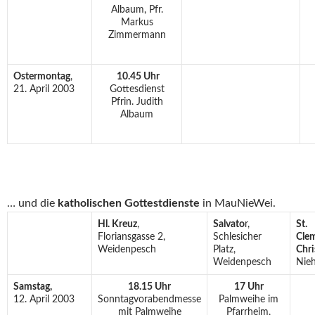
Albaum, Pfr.
Markus
Zimmermann
Ostermontag
,
10.45 Uhr
21. April 2003
Gottesdienst
Pfrin. Judith
Albaum
… und die
katholischen Gottestdienste
in MauNieWei.
Hl. Kreuz
,
Salvato
r,
St.
Floriansgasse 2,
Schlesicher
Cle
Weidenpesch
Platz,
Chr
Weidenpesch
Nieh
Samstag,
18.15 Uhr
17 Uhr
12. April 2003
Sonntagvorabendmesse
Palmweihe im
mit Palmweihe
Pfarrheim,