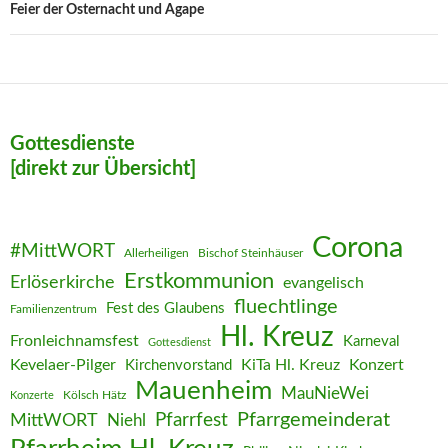
Feier der Osternacht und Agape
Gottesdienste
[direkt zur Übersicht]
Corona
#MittWORT
Allerheiligen
Bischof Steinhäuser
Erstkommunion
Erlöserkirche
evangelisch
fluechtlinge
Fest des Glaubens
Familienzentrum
Hl. Kreuz
Fronleichnamsfest
Karneval
Gottesdienst
Kevelaer-Pilger
KiTa Hl. Kreuz
Konzert
Kirchenvorstand
Mauenheim
MauNieWei
Kölsch Hätz
Konzerte
Pfarrgemeinderat
MittWORT
Pfarrfest
Niehl