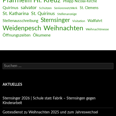
Pfarrheim Hl. Kreuz
Philipp Nicolai-Kirche
salvator
Quirinus
St. Clemens
Schützen
SeniorennetzWerk
St. Katharina
St. Quirinus
Stellenanzeige
Sternsinger
Stellenausschreibung
Wallfahrt
Visitation
Weihnachten
Weidenpesch
Weihnachtmesse
Öffnungszeiten
Ökumene
Suchen
nach:
AKTUELLES
Sternsinger 2026 | Schule statt Fabrik – Sternsingen gegen
Kinderarbeit
Gottesdienst zu Weihnachten 2025 und zum Jahreswechsel