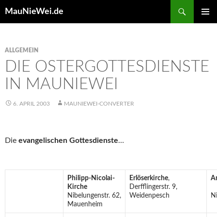
Search
MauNieWei.de
SKIP
PRIMAR
TO
MENU
CONTENT
ALLGEMEIN
DIE OSTERGOTTESDIENSTE
IN MAUNIEWEI
6. APRIL 2003
MAUNIEWEI-CONVERTER
Die
evangelischen Gottesdienste
…
Philipp-Nicolai-
Erlöserkirche
,
A
Kirche
Derfflingerstr. 9,
Nibelungenstr. 62,
Weidenpesch
Ni
Mauenheim