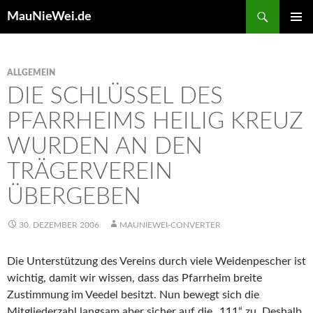
Search
MauNieWei.de
SKIP
PRIMAR
TO
MENU
CONTENT
ALLGEMEIN
DIE SCHLÜSSEL DES
PFARRHEIMS HEILIG KREUZ
WURDEN AN DEN
TRÄGERVEREIN
ÜBERGEBEN
30. DEZEMBER 2006
MAUNIEWEI-CONVERTER
Die Unterstützung des Vereins durch viele Weidenpescher ist
wichtig, damit wir wissen, dass das Pfarrheim breite
Zustimmung im Veedel besitzt. Nun bewegt sich die
Mitgliederzahl langsam aber sicher auf die „111“ zu. Deshalb