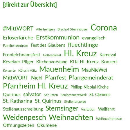
[direkt zur Übersicht]
Corona
#MittWORT
Allerheiligen
Bischof Steinhäuser
Erstkommunion
Erlöserkirche
evangelisch
fluechtlinge
Fest des Glaubens
Familienzentrum
Hl. Kreuz
Fronleichnamsfest
Karneval
Gottesdienst
Kevelaer-Pilger
KiTa Hl. Kreuz
Konzert
Kirchenvorstand
Mauenheim
MauNieWei
Kölsch Hätz
Konzerte
Pfarrgemeinderat
MittWORT
Pfarrfest
Niehl
Pfarrheim Hl. Kreuz
Philipp Nicolai-Kirche
salvator
Quirinus
St. Clemens
Schützen
SeniorennetzWerk
St. Katharina
St. Quirinus
Stellenanzeige
Sternsinger
Stellenausschreibung
Wallfahrt
Visitation
Weihnachten
Weidenpesch
Weihnachtmesse
Öffnungszeiten
Ökumene