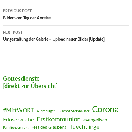
Post
PREVIOUS POST
navigation
Bilder vom Tag der Anreise
NEXT POST
Umgestaltung der Galerie – Upload neuer Bilder [Update]
Gottesdienste
[direkt zur Übersicht]
Corona
#MittWORT
Allerheiligen
Bischof Steinhäuser
Erstkommunion
Erlöserkirche
evangelisch
fluechtlinge
Fest des Glaubens
Familienzentrum