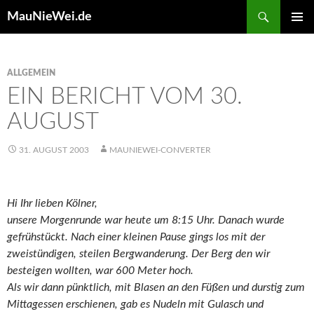
Search
MauNieWei.de
SKIP
PRIMAR
TO
MENU
CONTENT
ALLGEMEIN
EIN BERICHT VOM 30.
AUGUST
31. AUGUST 2003
MAUNIEWEI-CONVERTER
Hi Ihr lieben Kölner,
unsere Morgenrunde war heute um 8:15 Uhr. Danach wurde
gefrühstückt. Nach einer kleinen Pause gings los mit der
zweistündigen, steilen Bergwanderung. Der Berg den wir
besteigen wollten, war 600 Meter hoch.
Als wir dann pünktlich, mit Blasen an den Füßen und durstig zum
Mittagessen erschienen, gab es Nudeln mit Gulasch und