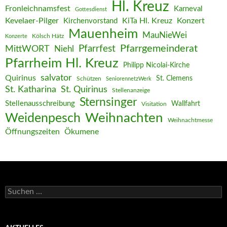
Hl. Kreuz
Fronleichnamsfest
Karneval
Gottesdienst
Kevelaer-Pilger
KiTa Hl. Kreuz
Konzert
Kirchenvorstand
Mauenheim
MauNieWei
Kölsch Hätz
Konzerte
Pfarrgemeinderat
MittWORT
Pfarrfest
Niehl
Pfarrheim Hl. Kreuz
Philipp Nicolai-Kirche
salvator
Quirinus
St. Clemens
Schützen
SeniorennetzWerk
St. Katharina
St. Quirinus
Stellenanzeige
Sternsinger
Stellenausschreibung
Wallfahrt
Visitation
Weihnachten
Weidenpesch
Weihnachtmesse
Öffnungszeiten
Ökumene
Suchen
nach: