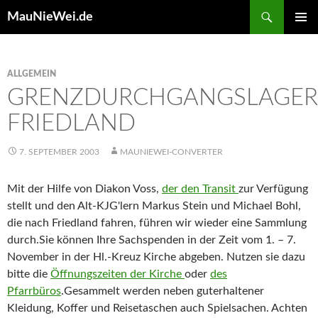
Search
MauNieWei.de
SKIP
PRIMAR
TO
MENU
CONTENT
ALLGEMEIN
GRENZDURCHGANGSLAGER
FRIEDLAND
7. SEPTEMBER 2003
MAUNIEWEI-CONVERTER
Mit der Hilfe von Diakon Voss,
der den Transit
zur Verfügung
stellt und den Alt-KJG'lern Markus Stein und Michael Bohl,
die nach Friedland fahren, führen wir wieder eine Sammlung
durch.Sie können Ihre Sachspenden in der Zeit vom 1. – 7.
November in der Hl.-Kreuz Kirche abgeben. Nutzen sie dazu
bitte die
Öffnungszeiten der Kirche
oder
des
Pfarrbüros
.Gesammelt werden neben guterhaltener
Kleidung, Koffer und Reisetaschen auch Spielsachen. Achten