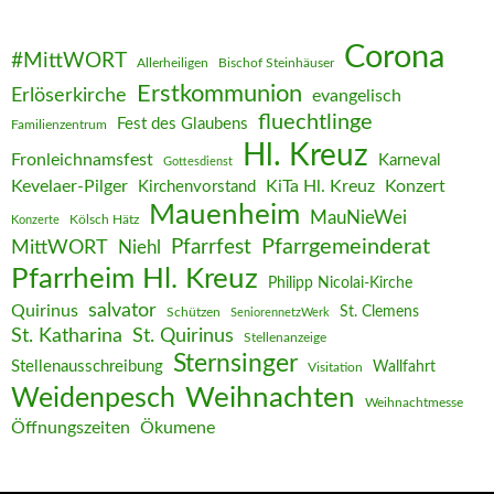
Corona
#MittWORT
Allerheiligen
Bischof Steinhäuser
Erstkommunion
Erlöserkirche
evangelisch
fluechtlinge
Fest des Glaubens
Familienzentrum
Hl. Kreuz
Fronleichnamsfest
Karneval
Gottesdienst
Kevelaer-Pilger
KiTa Hl. Kreuz
Konzert
Kirchenvorstand
Mauenheim
MauNieWei
Kölsch Hätz
Konzerte
Pfarrgemeinderat
MittWORT
Pfarrfest
Niehl
Pfarrheim Hl. Kreuz
Philipp Nicolai-Kirche
salvator
Quirinus
St. Clemens
Schützen
SeniorennetzWerk
St. Katharina
St. Quirinus
Stellenanzeige
Sternsinger
Stellenausschreibung
Wallfahrt
Visitation
Weihnachten
Weidenpesch
Weihnachtmesse
Öffnungszeiten
Ökumene