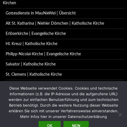
Kirchen
Gottesdienste in MauNieWei | Übersicht
Alt St. Katharina | Niehler Dömchen | Katholische Kirche
Erlöserkirche | Evangelische Kirche
Hl. Kreuz | Katholische Kirche
Philipp-Nicolai-Kirche | Evangelische Kirche
Salvator | Katholische Kirche
St. Clemens | Katholische Kirche
St. Katharina | Katholische Kirche
Diese Webseite verwendet Cookies. Cookies und technische
Informationen (z.B. die IP-Adresse und die aufgerufene URL)
St. Quirinus | Katholische Kirche
werden zur einfachen Benutzerführung und zum technischen
Betrieb benötigt. Durch die weitere Nutzung dieser Webseite
Impressum | Datenschutzerklärung
erklären Sie sich mit unserer Verfahrensweise einverstanden.
Kontakt
Mehr Infos hier in unserer Datenschutzerklärung
OK
NEIN