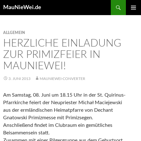
Search
MauNieWei.de
SKIP
PRIMAR
TO
MENU
CONTENT
ALLGEMEIN
HERZLICHE EINLADUNG
ZUR PRIMIZFEIER IN
MAUNIEWEI!
3. JUNI 2013
MAUNIEWEI-CONVERTER
Am Samstag, 08. Juni um 18.15 Uhr in der St. Quirinus-
Pfarrkirche feiert der Neupriester Michał Maciejewski
aus der ermländischen Heimatpfarre von Dechant
Gnatowski Primizmesse mit Primizsegen.
Anschließend findet im Clubraum ein gemütliches
Beisammensein statt.
Zusammen mit einer Pilgergruppe aus dem Geburtsort