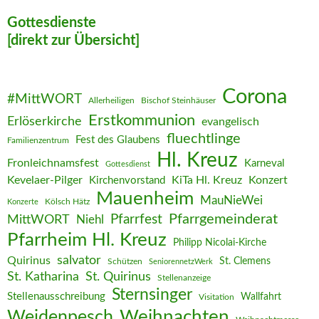
Gottesdienste
[direkt zur Übersicht]
Corona
#MittWORT
Allerheiligen
Bischof Steinhäuser
Erstkommunion
Erlöserkirche
evangelisch
fluechtlinge
Fest des Glaubens
Familienzentrum
Hl. Kreuz
Fronleichnamsfest
Karneval
Gottesdienst
Kevelaer-Pilger
KiTa Hl. Kreuz
Konzert
Kirchenvorstand
Mauenheim
MauNieWei
Kölsch Hätz
Konzerte
Pfarrgemeinderat
MittWORT
Pfarrfest
Niehl
Pfarrheim Hl. Kreuz
Philipp Nicolai-Kirche
salvator
Quirinus
St. Clemens
Schützen
SeniorennetzWerk
St. Katharina
St. Quirinus
Stellenanzeige
Sternsinger
Stellenausschreibung
Wallfahrt
Visitation
Weihnachten
Weidenpesch