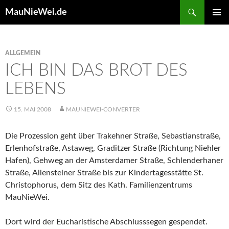
Search
MauNieWei.de
SKIP
PRIMAR
TO
MENU
CONTENT
ALLGEMEIN
ICH BIN DAS BROT DES
LEBENS
15. MAI 2008
MAUNIEWEI-CONVERTER
Die Prozession geht über Trakehner Straße, Sebastianstraße,
Erlenhofstraße, Astaweg, Graditzer Straße (Richtung Niehler
Hafen), Gehweg an der Amsterdamer Straße, Schlenderhaner
Straße, Allensteiner Straße bis zur Kindertagesstätte St.
Christophorus, dem Sitz des Kath. Familienzentrums
MauNieWei.
Dort wird der Eucharistische Abschlusssegen gespendet.