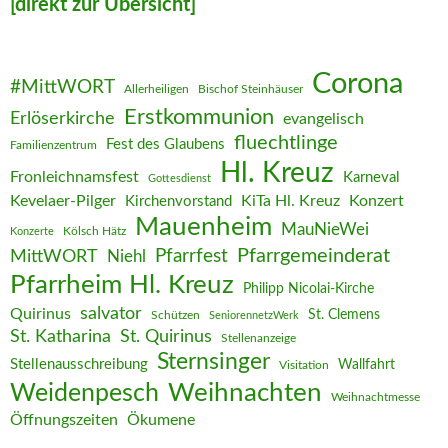
[direkt zur Übersicht]
Corona
#MittWORT
Allerheiligen
Bischof Steinhäuser
Erstkommunion
Erlöserkirche
evangelisch
fluechtlinge
Fest des Glaubens
Familienzentrum
Hl. Kreuz
Fronleichnamsfest
Karneval
Gottesdienst
Kevelaer-Pilger
KiTa Hl. Kreuz
Konzert
Kirchenvorstand
Mauenheim
MauNieWei
Kölsch Hätz
Konzerte
Pfarrgemeinderat
MittWORT
Pfarrfest
Niehl
Pfarrheim Hl. Kreuz
Philipp Nicolai-Kirche
salvator
Quirinus
St. Clemens
Schützen
SeniorennetzWerk
St. Katharina
St. Quirinus
Stellenanzeige
Sternsinger
Stellenausschreibung
Wallfahrt
Visitation
Weihnachten
Weidenpesch
Weihnachtmesse
Öffnungszeiten
Ökumene