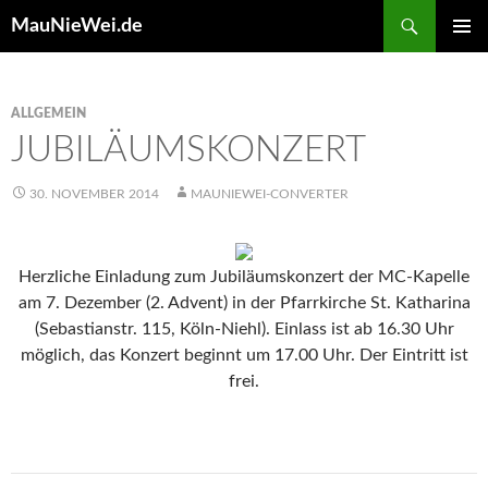
Search
MauNieWei.de
SKIP
PRIMAR
TO
MENU
CONTENT
ALLGEMEIN
JUBILÄUMSKONZERT
30. NOVEMBER 2014
MAUNIEWEI-CONVERTER
Herzliche Einladung zum Jubiläumskonzert der MC-Kapelle
am 7. Dezember (2. Advent) in der Pfarrkirche St. Katharina
(Sebastianstr. 115, Köln-Niehl). Einlass ist ab 16.30 Uhr
möglich, das Konzert beginnt um 17.00 Uhr. Der Eintritt ist
frei.