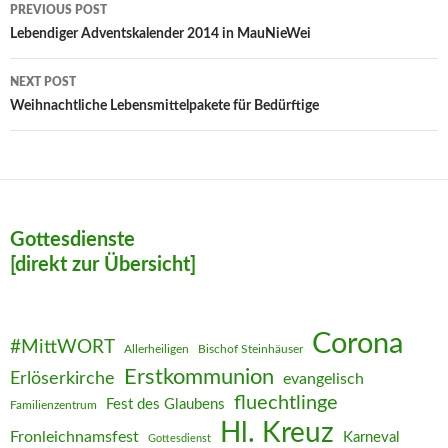
Post
PREVIOUS POST
navigation
Lebendiger Adventskalender 2014 in MauNieWei
NEXT POST
Weihnachtliche Lebensmittelpakete für Bedürftige
Gottesdienste
[direkt zur Übersicht]
Corona
#MittWORT
Allerheiligen
Bischof Steinhäuser
Erstkommunion
Erlöserkirche
evangelisch
fluechtlinge
Fest des Glaubens
Familienzentrum
Hl. Kreuz
Fronleichnamsfest
Karneval
Gottesdienst