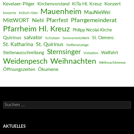
Kevelaer-Pilger
KiTa Hl. Kreuz
Konzert
Kirchenvorstand
Mauenheim
MauNieWei
Kölsch Hätz
Konzerte
Pfarrgemeinderat
MittWORT
Pfarrfest
Niehl
Pfarrheim Hl. Kreuz
Philipp Nicolai-Kirche
salvator
Quirinus
St. Clemens
Schützen
SeniorennetzWerk
St. Katharina
St. Quirinus
Stellenanzeige
Sternsinger
Stellenausschreibung
Wallfahrt
Visitation
Weihnachten
Weidenpesch
Weihnachtmesse
Öffnungszeiten
Ökumene
Suchen
nach:
AKTUELLES