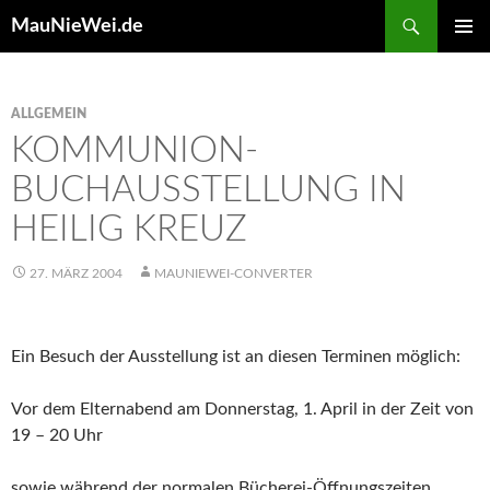
Search
MauNieWei.de
SKIP
PRIMAR
TO
MENU
CONTENT
ALLGEMEIN
KOMMUNION-
BUCHAUSSTELLUNG IN
HEILIG KREUZ
27. MÄRZ 2004
MAUNIEWEI-CONVERTER
Ein Besuch der Ausstellung ist an diesen Terminen möglich:
Vor dem Elternabend am Donnerstag, 1. April in der Zeit von
19 – 20 Uhr
sowie während der normalen Bücherei-Öffnungszeiten