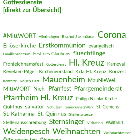
Gottesdienste
[direkt zur Übersicht]
Corona
#MittWORT
Allerheiligen
Bischof Steinhäuser
Erstkommunion
Erlöserkirche
evangelisch
fluechtlinge
Fest des Glaubens
Familienzentrum
Hl. Kreuz
Fronleichnamsfest
Karneval
Gottesdienst
Kevelaer-Pilger
KiTa Hl. Kreuz
Konzert
Kirchenvorstand
Mauenheim
MauNieWei
Kölsch Hätz
Konzerte
Pfarrgemeinderat
MittWORT
Pfarrfest
Niehl
Pfarrheim Hl. Kreuz
Philipp Nicolai-Kirche
salvator
Quirinus
St. Clemens
Schützen
SeniorennetzWerk
St. Katharina
St. Quirinus
Stellenanzeige
Sternsinger
Stellenausschreibung
Wallfahrt
Visitation
Weihnachten
Weidenpesch
Weihnachtmesse