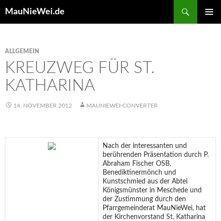
Search
MauNieWei.de
SKIP
PRIMAR
TO
MENU
CONTENT
ALLGEMEIN
KREUZWEG FÜR ST.
KATHARINA
14. NOVEMBER 2012
MAUNIEWEI-CONVERTER
Nach der interessanten und
berührenden Präsentation durch P.
Abraham Fischer OSB,
Benediktinermönch und
Kunstschmied aus der Abtei
Königsmünster in Meschede und
der Zustimmung durch den
Pfarrgemeinderat MauNieWei, hat
der Kirchenvorstand St. Katharina