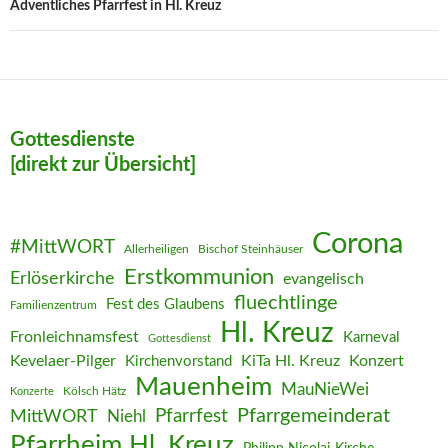
Adventliches Pfarrfest in Hl. Kreuz
Gottesdienste
[direkt zur Übersicht]
Corona
#MittWORT
Allerheiligen
Bischof Steinhäuser
Erstkommunion
Erlöserkirche
evangelisch
fluechtlinge
Fest des Glaubens
Familienzentrum
Hl. Kreuz
Fronleichnamsfest
Karneval
Gottesdienst
Kevelaer-Pilger
KiTa Hl. Kreuz
Konzert
Kirchenvorstand
Mauenheim
MauNieWei
Kölsch Hätz
Konzerte
Pfarrgemeinderat
MittWORT
Pfarrfest
Niehl
Pfarrheim Hl. Kreuz