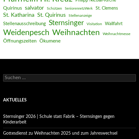
Philipp Nicolai-Kirche
salvator
Quirinus
St. Clemens
Schützen
SeniorennetzWerk
St. Katharina
St. Quirinus
Stellenanzeige
Sternsinger
Stellenausschreibung
Wallfahrt
Visitation
Weihnachten
Weidenpesch
Weihnachtmesse
Öffnungszeiten
Ökumene
Suchen
nach:
AKTUELLES
Sternsinger 2026 | Schule statt Fabrik – Sternsingen gegen
Kinderarbeit
Gottesdienst zu Weihnachten 2025 und zum Jahreswechsel