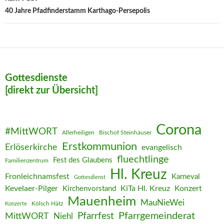
40 Jahre Pfadfinderstamm Karthago-Persepolis
Gottesdienste
[direkt zur Übersicht]
Corona
#MittWORT
Allerheiligen
Bischof Steinhäuser
Erstkommunion
Erlöserkirche
evangelisch
fluechtlinge
Fest des Glaubens
Familienzentrum
Hl. Kreuz
Fronleichnamsfest
Karneval
Gottesdienst
Kevelaer-Pilger
KiTa Hl. Kreuz
Konzert
Kirchenvorstand
Mauenheim
MauNieWei
Kölsch Hätz
Konzerte
Pfarrgemeinderat
MittWORT
Pfarrfest
Niehl