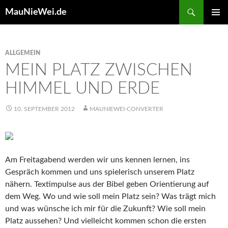
Search
MauNieWei.de
SKIP
PRIMAR
TO
MENU
CONTENT
ALLGEMEIN
MEIN PLATZ ZWISCHEN
HIMMEL UND ERDE
10. SEPTEMBER 2012
MAUNIEWEI-CONVERTER
Am Freitagabend werden wir uns kennen lernen, ins
Gespräch kommen und uns spielerisch unserem Platz
nähern. Textimpulse aus der Bibel geben Orientierung auf
dem Weg. Wo und wie soll mein Platz sein? Was trägt mich
und was wünsche ich mir für die Zukunft? Wie soll mein
Platz aussehen? Und vielleicht kommen schon die ersten