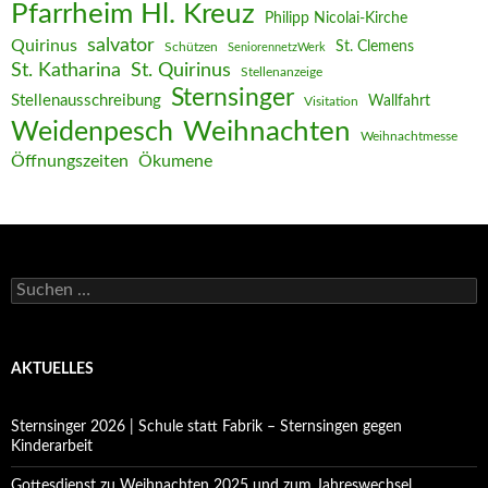
Pfarrheim Hl. Kreuz
Philipp Nicolai-Kirche
salvator
Quirinus
St. Clemens
Schützen
SeniorennetzWerk
St. Katharina
St. Quirinus
Stellenanzeige
Sternsinger
Stellenausschreibung
Wallfahrt
Visitation
Weihnachten
Weidenpesch
Weihnachtmesse
Öffnungszeiten
Ökumene
Suchen
nach:
AKTUELLES
Sternsinger 2026 | Schule statt Fabrik – Sternsingen gegen
Kinderarbeit
Gottesdienst zu Weihnachten 2025 und zum Jahreswechsel