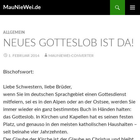
Search
MauNieWei.de
SKIP
PRIMAR
TO
MENU
CONTENT
ALLGEMEIN
NEUES GOTTESLOB IST DA!
1. FEBRUAR 2014
MAUNIEWEI-CONVERTER
Bischofswort:
Liebe Schwestern, liebe Brüder,
wenn Sie im deutschen Sprachgebiet einen Gottesdienst
mitfeiern, sei es in den Alpen oder an der Ostsee, werden Sie
immer wieder ein ganz bestimmtes Buch in Händen halten:
das Gotteslob. In Kirchen und Kapellen hat es seinen festen
Platz, und genauso in den meisten katholischen Haushalten –
seit beinahe vier Jahrzehnten.
Der Glaube der Kirche ist der Glaube an Christus und bleibt