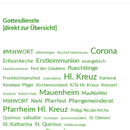
Gottesdienste
[direkt zur Übersicht]
Corona
#MittWORT
Allerheiligen
Bischof Steinhäuser
Erstkommunion
Erlöserkirche
evangelisch
fluechtlinge
Fest des Glaubens
Familienzentrum
Hl. Kreuz
Fronleichnamsfest
Karneval
Gottesdienst
Kevelaer-Pilger
KiTa Hl. Kreuz
Konzert
Kirchenvorstand
Mauenheim
MauNieWei
Kölsch Hätz
Konzerte
Pfarrgemeinderat
MittWORT
Pfarrfest
Niehl
Pfarrheim Hl. Kreuz
Philipp Nicolai-Kirche
salvator
Quirinus
St. Clemens
Schützen
SeniorennetzWerk
St. Katharina
St. Quirinus
Stellenanzeige