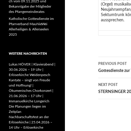
ch vom 09.11.2025 und
(Orgel) musikalis
Bekanntgabe der Mitglieder
Neujahrsempfang
des Pfarrgemeinderates
Sektumtrunk kön
Katholische Gottesdienste im
aussprechen.
Pfarrverband MauNieWei
Allerheiligen & Allerseelen
2025
WEITERE NACHRICHTEN
Post
PREVIOUS POST
Lukas HÖVER | Klavierabend |
30.06.2026 – 19 Uhr |
navigatio
Gottesdienste zu
Erlöserkirche Weidenpesch
Kantate – singt von Freude
NEXT POST
und Hoffnung! |
Ökumenisches Chorkonzert |
STERNSINGER 2011
21.06.2026 – 17 Uhr |
Immanuelkirche Longerich
Die Planungen liegen im
Zeitplan
Nachbarschaftsfest an der
Erlöserkirche | 25.04.2026 –
14 Uhr – Erlöserkirche