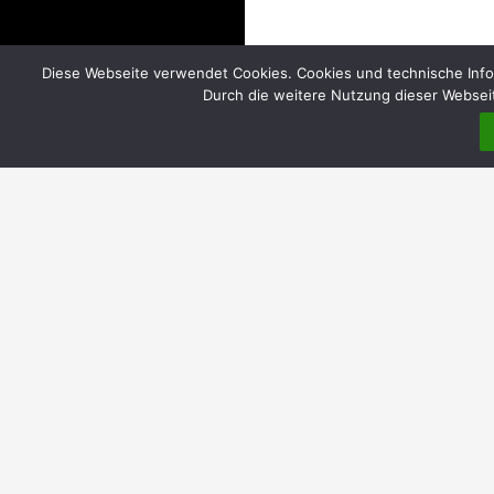
Diese Webseite verwendet Cookies. Cookies und technische Info
Durch die weitere Nutzung dieser Webseit
DIREKT
Home
Über uns
Einrichtungen
Evangelische Gemeindebüros | Öffnungszeiten
Katholische Pfarrbüros | Öffnungszeiten
Pfarrheim Hl. Kreuz
Elisabethkorb MauNieWei | ökumenische