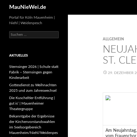
Search
MauNieWei.de
Portal für Köln Mauenheim |
Niehl | Weidenpesch
Suchen
nach:
ALLGEMEIN
NEUJA
AKTUELLES
ST. CL
Sternsinger 2026 | Schule statt
Fabrik – Sternsingen gegen
29. DEZEMBER 2
Kinderarbeit
Gottesdienst zu Weihnachten
2025 und zum Jahreswechsel
Die Kuscheltier Entführung |
gut is‘ | Mauenheimer
Theatergruppe
Bekanntgabe der Ergebnisse
der Kirchenvorstandswahlen
im Seelsorgebereich
Am Neujahrstag, 
Mauenheim/Niehl/Weidenpes
vom Frauenchor 