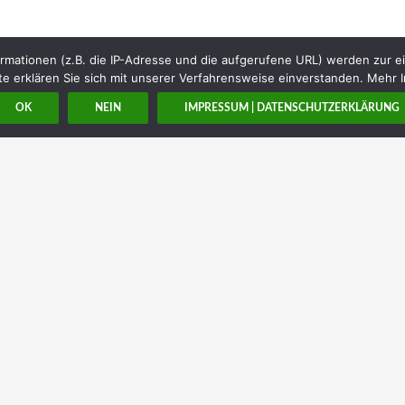
rmationen (z.B. die IP-Adresse und die aufgerufene URL) werden zur e
e erklären Sie sich mit unserer Verfahrensweise einverstanden. Mehr I
OK
NEIN
IMPRESSUM | DATENSCHUTZERKLÄRUNG