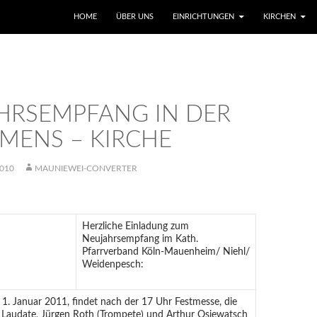
SKIP TO CONTENT
HOME
ÜBER UNS
EINRICHTUNGEN
KIRCHEN
HRSEMPFANG IN DER
EMENS – KIRCHE
010
MAUNIEWEI-CONVERTER
Herzliche Einladung zum
Neujahrsempfang im Kath.
Pfarrverband Köln-Mauenheim/ Niehl/
Weidenpesch:
1. Januar 2011, findet nach der 17 Uhr Festmesse, die
Laudate, Jürgen Roth (Trompete) und Arthur Osiewatsch