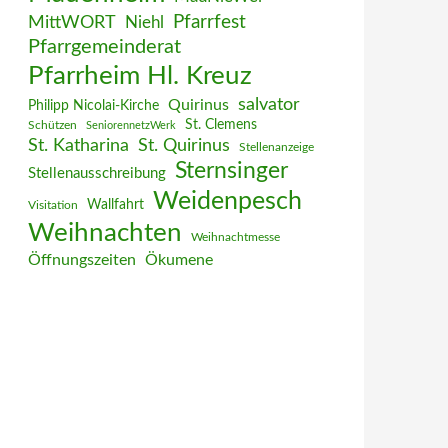
MittWORT
Pfarrfest
Niehl
Pfarrgemeinderat
Pfarrheim Hl. Kreuz
salvator
Quirinus
Philipp Nicolai-Kirche
St. Clemens
Schützen
SeniorennetzWerk
St. Katharina
St. Quirinus
Stellenanzeige
Sternsinger
Stellenausschreibung
Weidenpesch
Wallfahrt
Visitation
Weihnachten
Weihnachtmesse
Öffnungszeiten
Ökumene