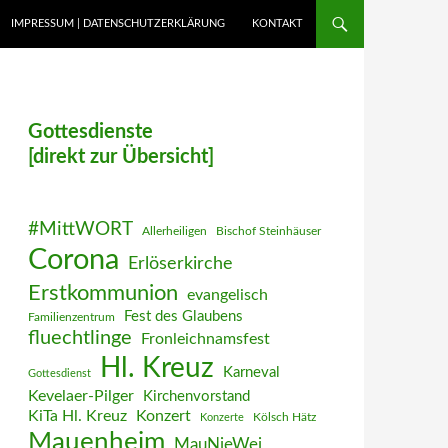
IMPRESSUM | DATENSCHUTZERKLÄRUNG
KONTAKT
Gottesdienste
[direkt zur Übersicht]
#MittWORT
Allerheiligen
Bischof Steinhäuser
Corona
Erlöserkirche
Erstkommunion
evangelisch
Fest des Glaubens
Familienzentrum
fluechtlinge
Fronleichnamsfest
Hl. Kreuz
Karneval
Gottesdienst
Kevelaer-Pilger
Kirchenvorstand
KiTa Hl. Kreuz
Konzert
Kölsch Hätz
Konzerte
Mauenheim
MauNieWei