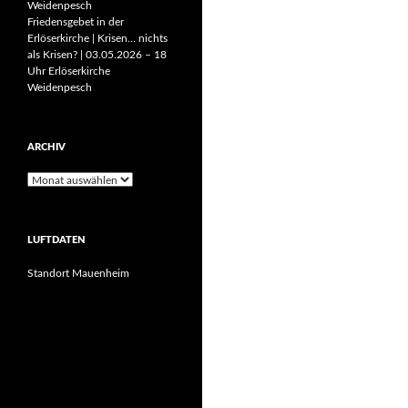
Weidenpesch
Friedensgebet in der
Erlöserkirche | Krisen… nichts
als Krisen? | 03.05.2026 – 18
Uhr Erlöserkirche
Weidenpesch
ARCHIV
Archiv
LUFTDATEN
Standort Mauenheim