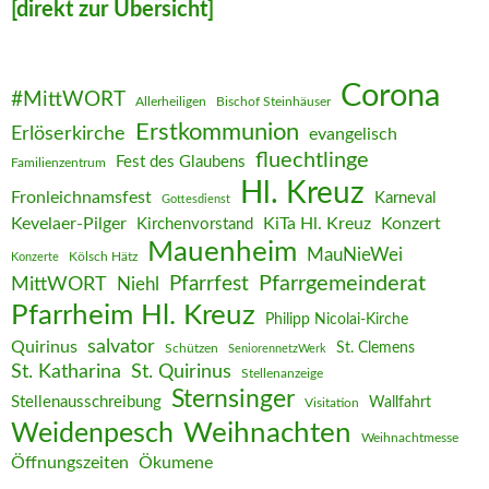
[direkt zur Übersicht]
Corona
#MittWORT
Allerheiligen
Bischof Steinhäuser
Erstkommunion
Erlöserkirche
evangelisch
fluechtlinge
Fest des Glaubens
Familienzentrum
Hl. Kreuz
Fronleichnamsfest
Karneval
Gottesdienst
Kevelaer-Pilger
KiTa Hl. Kreuz
Konzert
Kirchenvorstand
Mauenheim
MauNieWei
Kölsch Hätz
Konzerte
Pfarrgemeinderat
MittWORT
Pfarrfest
Niehl
Pfarrheim Hl. Kreuz
Philipp Nicolai-Kirche
salvator
Quirinus
St. Clemens
Schützen
SeniorennetzWerk
St. Katharina
St. Quirinus
Stellenanzeige
Sternsinger
Stellenausschreibung
Wallfahrt
Visitation
Weihnachten
Weidenpesch
Weihnachtmesse
Öffnungszeiten
Ökumene