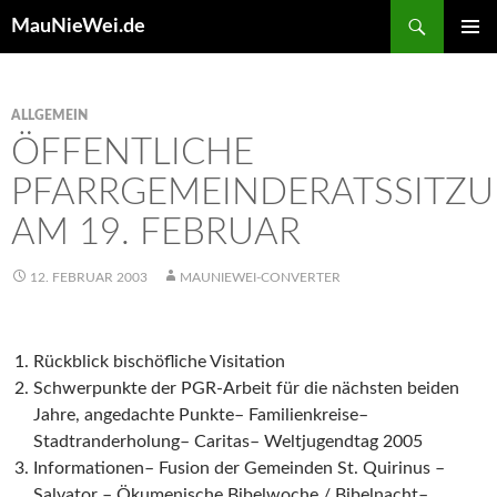
Search
MauNieWei.de
SKIP
PRIMAR
TO
MENU
CONTENT
ALLGEMEIN
ÖFFENTLICHE
PFARRGEMEINDERATSSITZ
AM 19. FEBRUAR
12. FEBRUAR 2003
MAUNIEWEI-CONVERTER
Rückblick bischöfliche Visitation
Schwerpunkte der PGR-Arbeit für die nächsten beiden
Jahre, angedachte Punkte– Familienkreise–
Stadtranderholung– Caritas– Weltjugendtag 2005
Informationen– Fusion der Gemeinden St. Quirinus –
Salvator – Ökumenische Bibelwoche / Bibelnacht–