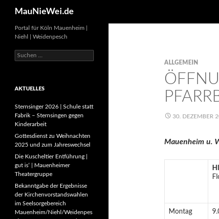
Search
MauNieWei.de
Portal für Köln Mauenheim |
Niehl | Weidenpesch
Suchen
nach:
ALLGEMEIN
ÖFFNU
AKTUELLES
PFARR
Sternsinger 2026 | Schule statt
Fabrik – Sternsingen gegen
30. DEZEMBER 2
Kinderarbeit
Gottesdienst zu Weihnachten
Mauenheim u. W
2025 und zum Jahreswechsel
Die Kuscheltier Entführung |
gut is‘ | Mauenheimer
Hl
Theatergruppe
Fl
Bekanntgabe der Ergebnisse
der Kirchenvorstandswahlen
im Seelsorgebereich
Montag
9.
Mauenheim/Niehl/Weidenpes