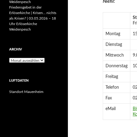
Niehl:
Weidenpesch
Friedensgebet in der
Erlöserkirche | Krisen… nichts
St
als Krisen? | 03.05.2026 – 18
Fr
Uhr Erlöserkirche
Weidenpesch
Montag
15
Dienstag
ARCHIV
Mittwoch
9.
Archiv
Donnerstag
10
Freitag
LUFTDATEN
Telefon
0
Standort Mauenheim
Fax
0
eMail
Bi
Ko