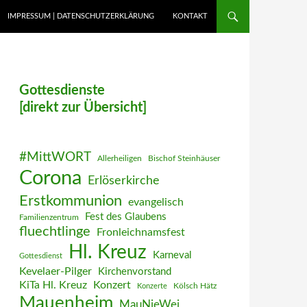
IMPRESSUM | DATENSCHUTZERKLÄRUNG
KONTAKT
Gottesdienste
[direkt zur Übersicht]
#MittWORT
Allerheiligen
Bischof Steinhäuser
Corona
Erlöserkirche
Erstkommunion
evangelisch
Fest des Glaubens
Familienzentrum
fluechtlinge
Fronleichnamsfest
Hl. Kreuz
Karneval
Gottesdienst
Kevelaer-Pilger
Kirchenvorstand
KiTa Hl. Kreuz
Konzert
Kölsch Hätz
Konzerte
Mauenheim
MauNieWei