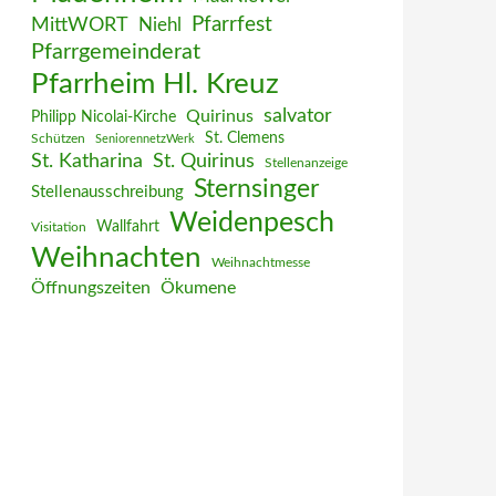
MittWORT
Pfarrfest
Niehl
Pfarrgemeinderat
Pfarrheim Hl. Kreuz
salvator
Quirinus
Philipp Nicolai-Kirche
St. Clemens
Schützen
SeniorennetzWerk
St. Katharina
St. Quirinus
Stellenanzeige
Sternsinger
Stellenausschreibung
Weidenpesch
Wallfahrt
Visitation
Weihnachten
Weihnachtmesse
Öffnungszeiten
Ökumene