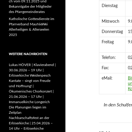
ch vom 09.11.2025 und
Dienstag
Bekanntgabe der Mitglieder
des Pfarrgemeinderates
Katholische Gottesdienste im
Mittwoch
9.
Pfarrverband MauNieWei
Allerheiligen & Allerseelen
Donnerstag
15
2025
Freitag
9.
WEITERE NACHRICHTEN
Telefon:
0
Lukas HÖVER | Klavierabend |
Fax:
0
30.06.2026 – 19 Uhr |
Erlöserkirche Weidenpesch
eMail:
Bi
Kantate – singt von Freude
un
und Hoffnung! |
Ko
Ökumenisches Chorkonzert |
21.06.2026 – 17 Uhr |
Immanuelkirche Longerich
In den Schulfe
Die Planungen liegen im
Zeitplan
Nachbarschaftsfest an der
Erlöserkirche | 25.04.2026 –
14 Uhr – Erlöserkirche