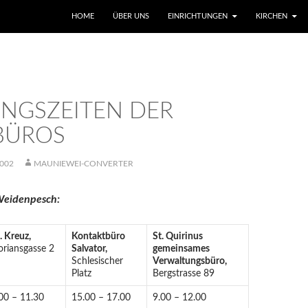
SKIP TO CONTENT
HOME
ÜBER UNS
EINRICHTUNGEN
KIRCHEN
NGSZEITEN DER
BÜROS
002
MAUNIEWEI-CONVERTER
eidenpesch:
. Kreuz,
Kontaktbüro
St. Quirinus
oriansgasse 2
Salvator,
gemeinsames
Schlesischer
Verwaltungsbüro,
Platz
Bergstrasse 89
00 – 11.30
15.00 – 17.00
9.00 – 12.00