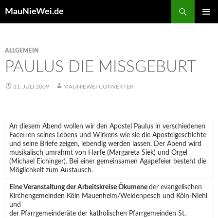
Search
MauNieWei.de
SKIP
PRIMAR
TO
MENU
CONTENT
ALLGEMEIN
PAULUS DIE MISSGEBURT
31. JULI 2009
MAUNIEWEI-CONVERTER
An diesem Abend wollen wir den Apostel Paulus in verschiedenen
Facetten seines Lebens und Wirkens wie sie die Apostelgeschichte
und seine Briefe zeigen, lebendig werden lassen. Der Abend wird
musikalisch umrahmt von Harfe (Margareta Siek) und Orgel
(Michael Eichinger). Bei einer gemeinsamen Agapefeier besteht die
Möglichkeit zum Austausch.
Eine Veranstaltung der Arbeitskreise Ökumene
der evangelischen
Kirchengemeinden Köln Mauenheim/Weidenpesch und Köln-Niehl
und
der Pfarrgemeinderäte der katholischen Pfarrgemeinden St.