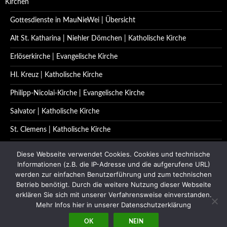
Kirchen
Gottesdienste in MauNieWei | Übersicht
Alt St. Katharina | Niehler Dömchen | Katholische Kirche
Erlöserkirche | Evangelische Kirche
Hl. Kreuz | Katholische Kirche
Philipp-Nicolai-Kirche | Evangelische Kirche
Salvator | Katholische Kirche
St. Clemens | Katholische Kirche
St. Katharina | Katholische Kirche
Diese Webseite verwendet Cookies. Cookies und technische
Informationen (z.B. die IP-Adresse und die aufgerufene URL)
St. Quirinus | Katholische Kirche
werden zur einfachen Benutzerführung und zum technischen
Betrieb benötigt. Durch die weitere Nutzung dieser Webseite
Impressum | Datenschutzerklärung
erklären Sie sich mit unserer Verfahrensweise einverstanden.
Kontakt
Mehr Infos hier in unserer Datenschutzerklärung
OK
NEIN