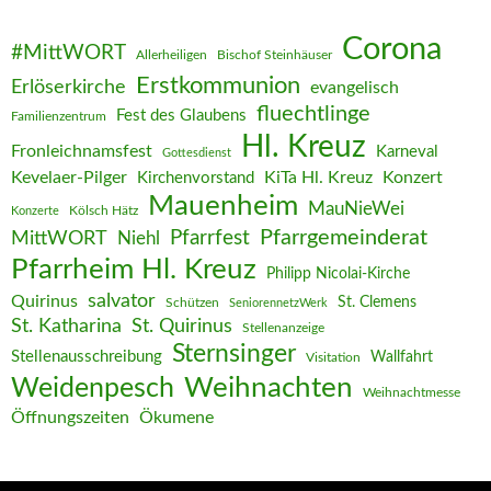
Corona
#MittWORT
Allerheiligen
Bischof Steinhäuser
Erstkommunion
Erlöserkirche
evangelisch
fluechtlinge
Fest des Glaubens
Familienzentrum
Hl. Kreuz
Fronleichnamsfest
Karneval
Gottesdienst
Kevelaer-Pilger
KiTa Hl. Kreuz
Konzert
Kirchenvorstand
Mauenheim
MauNieWei
Kölsch Hätz
Konzerte
Pfarrgemeinderat
MittWORT
Pfarrfest
Niehl
Pfarrheim Hl. Kreuz
Philipp Nicolai-Kirche
salvator
Quirinus
St. Clemens
Schützen
SeniorennetzWerk
St. Katharina
St. Quirinus
Stellenanzeige
Sternsinger
Stellenausschreibung
Wallfahrt
Visitation
Weihnachten
Weidenpesch
Weihnachtmesse
Öffnungszeiten
Ökumene