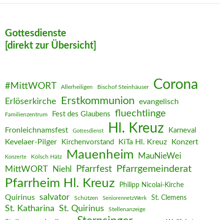
Gottesdienste
[direkt zur Übersicht]
Corona
#MittWORT
Allerheiligen
Bischof Steinhäuser
Erstkommunion
Erlöserkirche
evangelisch
fluechtlinge
Fest des Glaubens
Familienzentrum
Hl. Kreuz
Fronleichnamsfest
Karneval
Gottesdienst
Kevelaer-Pilger
KiTa Hl. Kreuz
Konzert
Kirchenvorstand
Mauenheim
MauNieWei
Kölsch Hätz
Konzerte
Pfarrgemeinderat
MittWORT
Pfarrfest
Niehl
Pfarrheim Hl. Kreuz
Philipp Nicolai-Kirche
salvator
Quirinus
St. Clemens
Schützen
SeniorennetzWerk
St. Katharina
St. Quirinus
Stellenanzeige