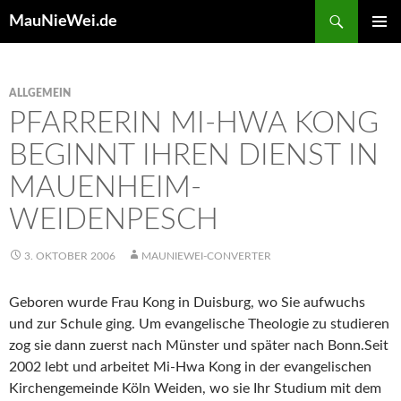
Search
MauNieWei.de
SKIP
PRIMAR
TO
MENU
CONTENT
ALLGEMEIN
PFARRERIN MI-HWA KONG
BEGINNT IHREN DIENST IN
MAUENHEIM-
WEIDENPESCH
3. OKTOBER 2006
MAUNIEWEI-CONVERTER
Geboren wurde Frau Kong in Duisburg, wo Sie aufwuchs
und zur Schule ging. Um evangelische Theologie zu studieren
zog sie dann zuerst nach Münster und später nach Bonn.Seit
2002 lebt und arbeitet Mi-Hwa Kong in der evangelischen
Kirchengemeinde Köln Weiden, wo sie Ihr Studium mit dem