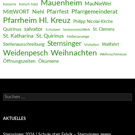
Mauenheim
MauNieWei
Kölsch Hätz
Konzerte
Pfarrgemeinderat
MittWORT
Pfarrfest
Niehl
Pfarrheim Hl. Kreuz
Philipp Nicolai-Kirche
salvator
Quirinus
St. Clemens
Schützen
SeniorennetzWerk
St. Katharina
St. Quirinus
Stellenanzeige
Sternsinger
Stellenausschreibung
Wallfahrt
Visitation
Weihnachten
Weidenpesch
Weihnachtmesse
Öffnungszeiten
Ökumene
Suchen
nach:
AKTUELLES
Sternsinger 2026 | Schule statt Fabrik – Sternsingen gegen