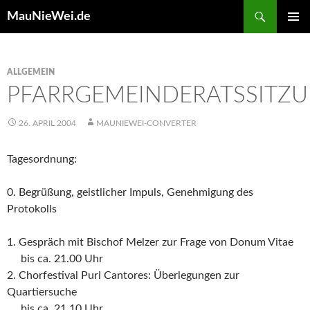
Search
MauNieWei.de
SKIP
PRIMAR
TO
MENU
CONTENT
ALLGEMEIN
PFARRGEMEINDERATSSITZ
26. APRIL 2004
MAUNIEWEI-CONVERTER
Tagesordnung:
0. Begrüßung, geistlicher Impuls, Genehmigung des
Protokolls
1. Gespräch mit Bischof Melzer zur Frage von Donum Vitae
bis ca. 21.00 Uhr
2. Chorfestival Puri Cantores: Überlegungen zur
Quartiersuche
bis ca. 21.10 Uhr