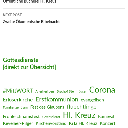
navigation
Öffentliche Bücherei Hl. Kreuz
NEXT POST
Zweite Ökumenische Bibelnacht
Gottesdienste
[direkt zur Übersicht]
Corona
#MittWORT
Allerheiligen
Bischof Steinhäuser
Erstkommunion
Erlöserkirche
evangelisch
fluechtlinge
Fest des Glaubens
Familienzentrum
Hl. Kreuz
Fronleichnamsfest
Karneval
Gottesdienst
Kevelaer-Pilger
KiTa Hl. Kreuz
Konzert
Kirchenvorstand