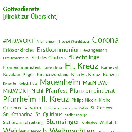
Gottesdienste
[direkt zur Übersicht]
Corona
#MittWORT
Allerheiligen
Bischof Steinhäuser
Erstkommunion
Erlöserkirche
evangelisch
fluechtlinge
Fest des Glaubens
Familienzentrum
Hl. Kreuz
Fronleichnamsfest
Karneval
Gottesdienst
Kevelaer-Pilger
KiTa Hl. Kreuz
Konzert
Kirchenvorstand
Mauenheim
MauNieWei
Kölsch Hätz
Konzerte
Pfarrgemeinderat
MittWORT
Pfarrfest
Niehl
Pfarrheim Hl. Kreuz
Philipp Nicolai-Kirche
salvator
Quirinus
St. Clemens
Schützen
SeniorennetzWerk
St. Katharina
St. Quirinus
Stellenanzeige
Sternsinger
Stellenausschreibung
Wallfahrt
Visitation
Weihnachten
Weidenpesch