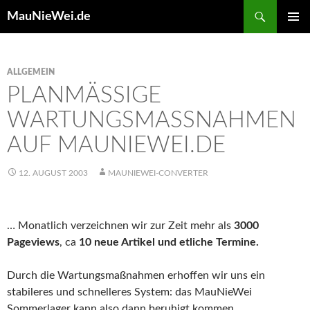
Search
MauNieWei.de
SKIP
PRIMAR
TO
MENU
CONTENT
ALLGEMEIN
PLANMÄSSIGE W
ARTUNGSMASSNAHMEN AU
F MAUNIEWEI.DE
12. AUGUST 2003
MAUNIEWEI-CONVERTER
… Monatlich verzeichnen wir zur Zeit mehr als
3000
Pageviews
, ca
10 neue Artikel und etliche Termine.
Durch die Wartungsmaßnahmen erhoffen wir uns ein
stabileres und schnelleres System: das MauNieWei
Sommerlager kann also dann beruhigt kommen.