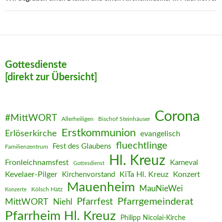
Gottesdienste
[direkt zur Übersicht]
Corona
#MittWORT
Allerheiligen
Bischof Steinhäuser
Erstkommunion
Erlöserkirche
evangelisch
fluechtlinge
Fest des Glaubens
Familienzentrum
Hl. Kreuz
Fronleichnamsfest
Karneval
Gottesdienst
Kevelaer-Pilger
KiTa Hl. Kreuz
Konzert
Kirchenvorstand
Mauenheim
MauNieWei
Kölsch Hätz
Konzerte
Pfarrgemeinderat
MittWORT
Pfarrfest
Niehl
Pfarrheim Hl. Kreuz
Philipp Nicolai-Kirche