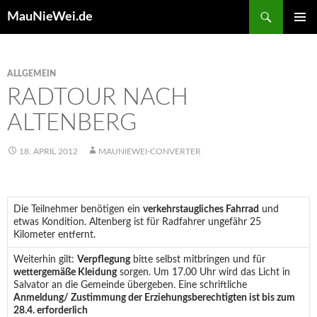
Search
MauNieWei.de
SKIP
PRIMAR
TO
MENU
CONTENT
ALLGEMEIN
RADTOUR NACH
ALTENBERG
18. APRIL 2012
MAUNIEWEI-CONVERTER
Die Teilnehmer benötigen ein
verkehrstaugliches Fahrrad
und
etwas Kondition. Altenberg ist für Radfahrer ungefähr 25
Kilometer entfernt.
Weiterhin gilt:
Verpflegung
bitte selbst mitbringen und für
wettergemäße Kleidung
sorgen. Um 17.00 Uhr wird das Licht in
Salvator an die Gemeinde übergeben. Eine schriftliche
Anmeldung/ Zustimmung der Erziehungsberechtigten ist bis zum
28.4. erforderlich