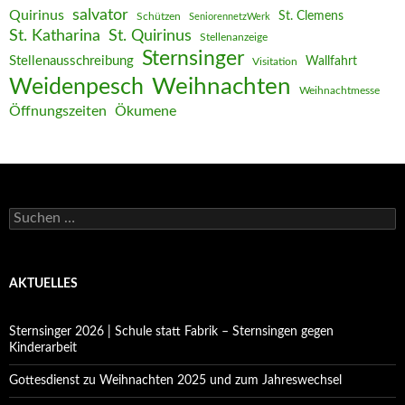
salvator
Quirinus
St. Clemens
Schützen
SeniorennetzWerk
St. Katharina
St. Quirinus
Stellenanzeige
Sternsinger
Stellenausschreibung
Wallfahrt
Visitation
Weihnachten
Weidenpesch
Weihnachtmesse
Öffnungszeiten
Ökumene
Suchen
nach:
AKTUELLES
Sternsinger 2026 | Schule statt Fabrik – Sternsingen gegen
Kinderarbeit
Gottesdienst zu Weihnachten 2025 und zum Jahreswechsel