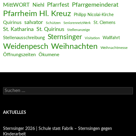
Pfarrgemeinderat
MittWORT
Pfarrfest
Niehl
Pfarrheim Hl. Kreuz
Philipp Nicolai-Kirche
salvator
Quirinus
St. Clemens
Schützen
SeniorennetzWerk
St. Katharina
St. Quirinus
Stellenanzeige
Sternsinger
Stellenausschreibung
Wallfahrt
Visitation
Weihnachten
Weidenpesch
Weihnachtmesse
Öffnungszeiten
Ökumene
Suchen
nach:
AKTUELLES
Sternsinger 2026 | Schule statt Fabrik – Sternsingen gegen
Kinderarbeit