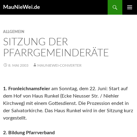
Search
MauNieWei.de
SKIP
PRIMAR
TO
MENU
CONTENT
ALLGEMEIN
SITZUNG DER
PFARRGEMEINDERÄTE
8. MAI 2003
MAUNIEWEI-CONVERTER
1. Fronleichnamsfeier
am Sonntag, dem 22. Juni: Start auf
dem Hof von Haus Runkel (Ecke Neusser Str. / Niehler
Kirchweg) mit einem Gottesdienst. Die Prozession endet in
der Salvatorkirche. Das Haus Runkel wird in der Sitzung kurz
vorgestellt.
2. Bildung Pfarrverband