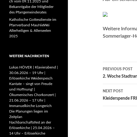
ch vom 09.11.2025 und
Bekanntgabe der Mitglieder
des Pfarrgemeinderates
Katholische Gottesdienste im
Pfarrverband MauNieWei
Weitere Inform
Allerheiligen & Allerseelen
Sommerlager-Ho
2025
WEITERE NACHRICHTEN
Post
Lukas HÖVER | Klavierabend |
PREVIOUS POST
30.06.2026 – 19 Uhr |
navigatio
2. Woche Stadtran
Erlöserkirche Weidenpesch
Kantate – singt von Freude
und Hoffnung! |
NEXT POST
Ökumenisches Chorkonzert |
Kleiderspende F
21.06.2026 – 17 Uhr |
Immanuelkirche Longerich
Die Planungen liegen im
Zeitplan
Nachbarschaftsfest an der
Erlöserkirche | 25.04.2026 –
14 Uhr – Erlöserkirche