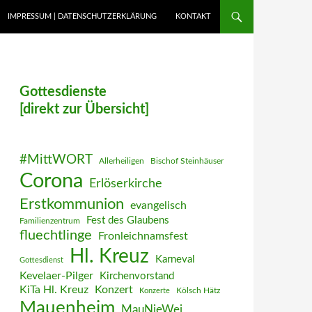
IMPRESSUM | DATENSCHUTZERKLÄRUNG
KONTAKT
Gottesdienste
[direkt zur Übersicht]
#MittWORT
Allerheiligen
Bischof Steinhäuser
Corona
Erlöserkirche
Erstkommunion
evangelisch
Fest des Glaubens
Familienzentrum
fluechtlinge
Fronleichnamsfest
Hl. Kreuz
Karneval
Gottesdienst
Kevelaer-Pilger
Kirchenvorstand
KiTa Hl. Kreuz
Konzert
Kölsch Hätz
Konzerte
Mauenheim
MauNieWei