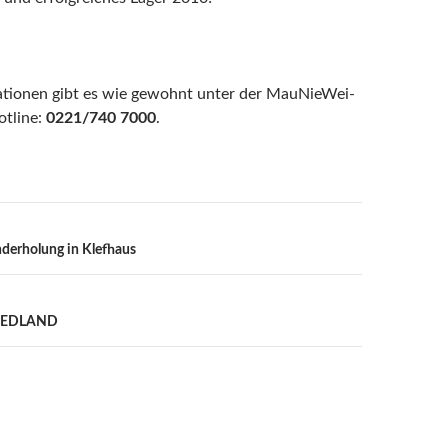
ationen gibt es wie gewohnt unter der MauNieWei-
tline:
0221/740 7000
.
n
derholung in Klefhaus
RIEDLAND