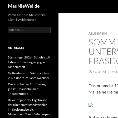
Search
MauNieWei.de
Portal für Köln Mauenheim |
Niehl | Weidenpesch
Suchen
nach:
ALLGEMEIN
SOMME
AKTUELLES
UNTER
Sternsinger 2026 | Schule statt
FRASD
Fabrik – Sternsingen gegen
Kinderarbeit
14. AUGUST 201
Gottesdienst zu Weihnachten
2025 und zum Jahreswechsel
Die Kuscheltier Entführung |
Das nunmehr 13.
gut is‘ | Mauenheimer
Mal seine Heima
Theatergruppe
Bekanntgabe der Ergebnisse
der Kirchenvorstandswahlen
im Seelsorgebereich
Mauenheim/Niehl/Weidenpes
Auf ein schönes