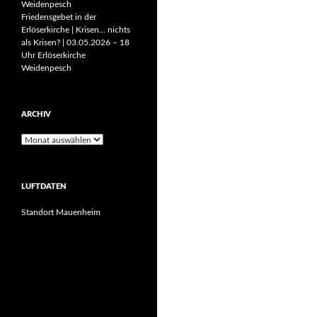
Weidenpesch
Friedensgebet in der
Erlöserkirche | Krisen… nichts
als Krisen? | 03.05.2026 – 18
Uhr Erlöserkirche
Weidenpesch
ARCHIV
Archiv
LUFTDATEN
Standort Mauenheim