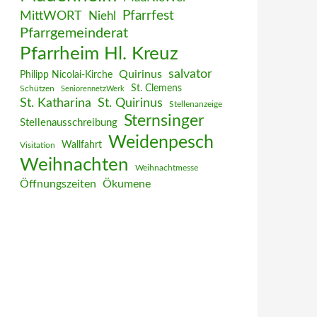
MittWORT
Pfarrfest
Niehl
Pfarrgemeinderat
Pfarrheim Hl. Kreuz
salvator
Quirinus
Philipp Nicolai-Kirche
St. Clemens
Schützen
SeniorennetzWerk
St. Katharina
St. Quirinus
Stellenanzeige
Sternsinger
Stellenausschreibung
Weidenpesch
Wallfahrt
Visitation
Weihnachten
Weihnachtmesse
Öffnungszeiten
Ökumene