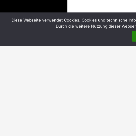
Diese Webseite verwendet Cookies. Cookies und technische Info
Durch die weitere Nutzung dieser Webseit
DIREKT
Home
Über uns
Einrichtungen
Evangelische Gemeindebüros | Öffnungszeiten
Katholische Pfarrbüros | Öffnungszeiten
Pfarrheim Hl. Kreuz
Elisabethkorb MauNieWei | ökumenische