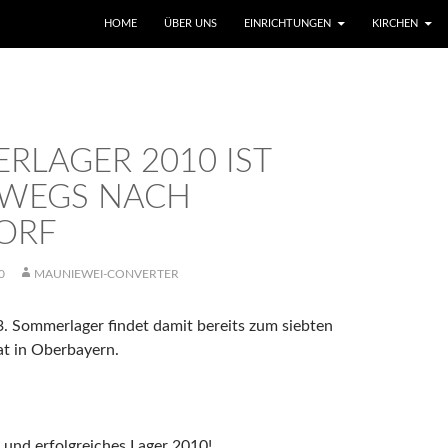
SKIP TO CONTENT
HOME
ÜBER UNS
EINRICHTUNGEN
KIRCHEN
RLAGER 2010 IST
WEGS NACH
ORF
0
MAUNIEWEI-CONVERTER
 Sommerlager findet damit bereits zum siebten
t in Oberbayern.
 und erfolgreiches Lager 2010!