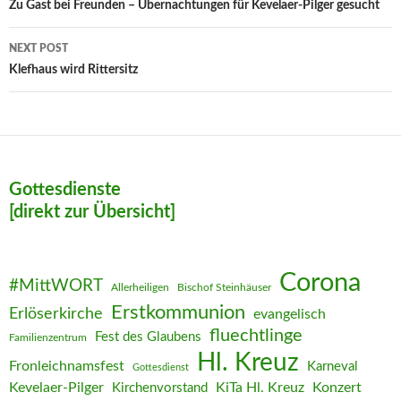
navigation
Zu Gast bei Freunden – Übernachtungen für Kevelaer-Pilger gesucht
NEXT POST
Klefhaus wird Rittersitz
Gottesdienste
[direkt zur Übersicht]
Corona
#MittWORT
Allerheiligen
Bischof Steinhäuser
Erstkommunion
Erlöserkirche
evangelisch
fluechtlinge
Fest des Glaubens
Familienzentrum
Hl. Kreuz
Fronleichnamsfest
Karneval
Gottesdienst
Kevelaer-Pilger
KiTa Hl. Kreuz
Konzert
Kirchenvorstand