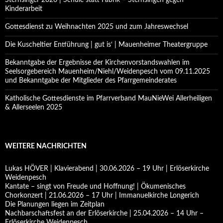
Sternsinger 2026 | Schule statt Fabrik – Sternsingen gegen
Kinderarbeit
Gottesdienst zu Weihnachten 2025 und zum Jahreswechsel
Die Kuscheltier Entführung | gut is‘ | Mauenheimer Theatergruppe
Bekanntgabe der Ergebnisse der Kirchenvorstandswahlen im
Seelsorgebereich Mauenheim/Niehl/Weidenpesch vom 09.11.2025
und Bekanntgabe der Mitglieder des Pfarrgemeinderates
Katholische Gottesdienste im Pfarrverband MauNieWei Allerheiligen
& Allerseelen 2025
WEITERE NACHRICHTEN
Lukas HÖVER | Klavierabend | 30.06.2026 – 19 Uhr | Erlöserkirche
Weidenpesch
Kantate – singt von Freude und Hoffnung! | Ökumenisches
Chorkonzert | 21.06.2026 – 17 Uhr | Immanuelkirche Longerich
Die Planungen liegen im Zeitplan
Nachbarschaftsfest an der Erlöserkirche | 25.04.2026 – 14 Uhr –
Erlöserkirche Weidenpesch