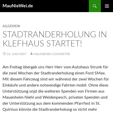
Search
MauNieWei.de
SKIP
PRIMAR
TO
MENU
CONTENT
ALLGEMEIN
STADTRANDERHOLUNG IN
KLEFHAUS STARTET!
23. JUNI 2007
MAUNIEWEI-CONVERTER
Am Freitag übergab uns Herr Herr vom Autohaus Strunk für
die zwei Wochen der Stadtranderholung einen Ford SMax.
Mit diesem Fahrzeug sind wir während der zwei Wochen für
Einkäufe und andere notwendige Fahrten mobil. Ohne diese
Unterstützung unjd die weiteren Spenden von Firmen aus
Mauenheim Niehl und Weidenpesch, privaten Spenden und
der Unterstützung aus dem kommenden Pfarrfest in St.
Quirinus könnte die Stadtranderholung so nicht mehr