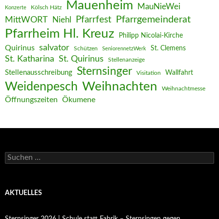
Mauenheim
MauNieWei
Kölsch Hätz
Konzerte
Pfarrgemeinderat
MittWORT
Pfarrfest
Niehl
Pfarrheim Hl. Kreuz
Philipp Nicolai-Kirche
salvator
Quirinus
St. Clemens
Schützen
SeniorennetzWerk
St. Katharina
St. Quirinus
Stellenanzeige
Sternsinger
Stellenausschreibung
Wallfahrt
Visitation
Weihnachten
Weidenpesch
Weihnachtmesse
Öffnungszeiten
Ökumene
Suchen
nach:
AKTUELLES