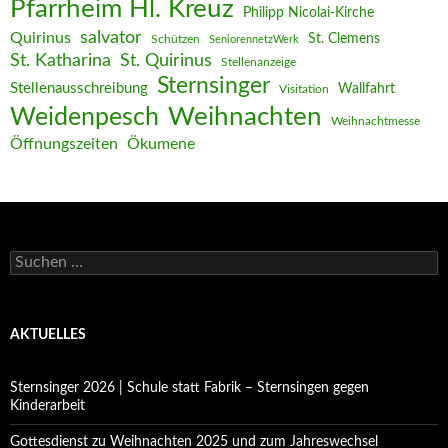
Pfarrheim Hl. Kreuz
Philipp Nicolai-Kirche
salvator
Quirinus
St. Clemens
Schützen
SeniorennetzWerk
St. Katharina
St. Quirinus
Stellenanzeige
Sternsinger
Stellenausschreibung
Wallfahrt
Visitation
Weihnachten
Weidenpesch
Weihnachtmesse
Öffnungszeiten
Ökumene
Suchen
nach:
AKTUELLES
Sternsinger 2026 | Schule statt Fabrik – Sternsingen gegen
Kinderarbeit
Gottesdienst zu Weihnachten 2025 und zum Jahreswechsel