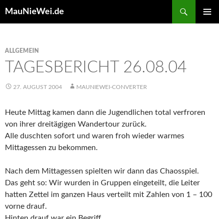
Search
MauNieWei.de
SKIP
PRIMAR
TO
MENU
CONTENT
ALLGEMEIN
TAGESBERICHT 26.08.04
27. AUGUST 2004
MAUNIEWEI-CONVERTER
Heute Mittag kamen dann die Jugendlichen total verfroren
von ihrer dreitägigen Wandertour zurück.
Alle duschten sofort und waren froh wieder warmes
Mittagessen zu bekommen.
Nach dem Mittagessen spielten wir dann das Chaosspiel.
Das geht so: Wir wurden in Gruppen eingeteilt, die Leiter
hatten Zettel im ganzen Haus verteilt mit Zahlen von 1 – 100
vorne drauf.
Hinten drauf war ein Begriff .