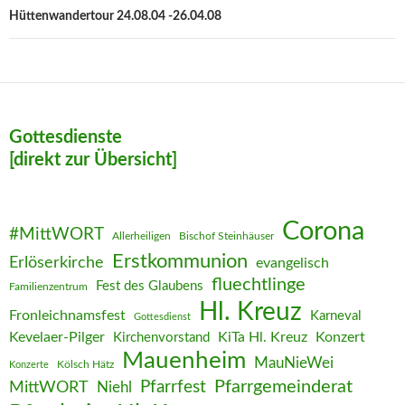
Hüttenwandertour 24.08.04 -26.04.08
Gottesdienste
[direkt zur Übersicht]
Corona
#MittWORT
Allerheiligen
Bischof Steinhäuser
Erstkommunion
Erlöserkirche
evangelisch
fluechtlinge
Fest des Glaubens
Familienzentrum
Hl. Kreuz
Fronleichnamsfest
Karneval
Gottesdienst
Kevelaer-Pilger
KiTa Hl. Kreuz
Konzert
Kirchenvorstand
Mauenheim
MauNieWei
Kölsch Hätz
Konzerte
Pfarrgemeinderat
MittWORT
Pfarrfest
Niehl