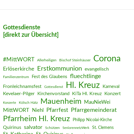
Gottesdienste
[direkt zur Übersicht]
Corona
#MittWORT
Allerheiligen
Bischof Steinhäuser
Erstkommunion
Erlöserkirche
evangelisch
fluechtlinge
Fest des Glaubens
Familienzentrum
Hl. Kreuz
Fronleichnamsfest
Karneval
Gottesdienst
Kevelaer-Pilger
KiTa Hl. Kreuz
Konzert
Kirchenvorstand
Mauenheim
MauNieWei
Kölsch Hätz
Konzerte
Pfarrgemeinderat
MittWORT
Pfarrfest
Niehl
Pfarrheim Hl. Kreuz
Philipp Nicolai-Kirche
salvator
Quirinus
St. Clemens
Schützen
SeniorennetzWerk