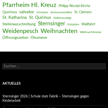
Pfarrheim Hl. Kreuz
Philipp Nicolai-Kirche
salvator
Quirinus
St. Clemens
Schützen
SeniorennetzWerk
St. Katharina
St. Quirinus
Stellenanzeige
Sternsinger
Stellenausschreibung
Wallfahrt
Visitation
Weihnachten
Weidenpesch
Weihnachtmesse
Öffnungszeiten
Ökumene
Suchen
nach:
AKTUELLES
Sternsinger 2026 | Schule statt Fabrik – Sternsingen gegen
Kinderarbeit