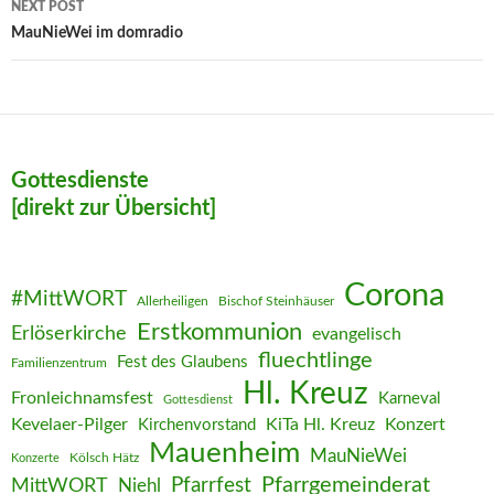
NEXT POST
MauNieWei im domradio
Gottesdienste
[direkt zur Übersicht]
Corona
#MittWORT
Allerheiligen
Bischof Steinhäuser
Erstkommunion
Erlöserkirche
evangelisch
fluechtlinge
Fest des Glaubens
Familienzentrum
Hl. Kreuz
Fronleichnamsfest
Karneval
Gottesdienst
Kevelaer-Pilger
KiTa Hl. Kreuz
Konzert
Kirchenvorstand
Mauenheim
MauNieWei
Kölsch Hätz
Konzerte
Pfarrgemeinderat
MittWORT
Pfarrfest
Niehl