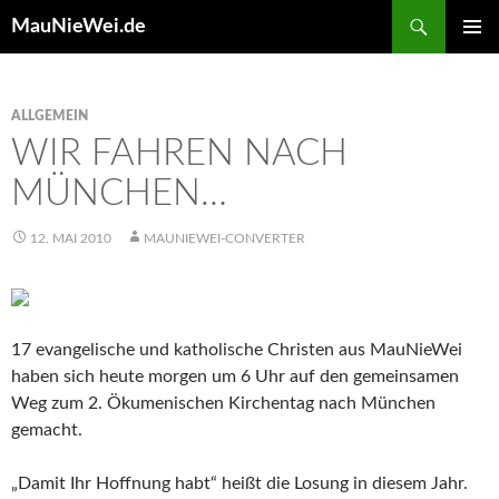
Search
MauNieWei.de
SKIP
PRIMAR
TO
MENU
CONTENT
ALLGEMEIN
WIR FAHREN NACH
MÜNCHEN…
12. MAI 2010
MAUNIEWEI-CONVERTER
17 evangelische und katholische Christen aus MauNieWei
haben sich heute morgen um 6 Uhr auf den gemeinsamen
Weg zum 2. Ökumenischen Kirchentag nach München
gemacht.
„Damit Ihr Hoffnung habt“ heißt die Losung in diesem Jahr.