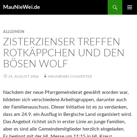
Search
MauNieWei.de
SKIP
PRIMAR
TO
MENU
CONTENT
ALLGEMEIN
ZISTERZIENSER TREFFEN
ROTKÄPPCHEN UND DEN
BÖSEN WOLF
24. AUGUST 2006
MAUNIEWEI-CONVERTER
Nachdem der neue Pfarrgemeinderat gewählt worden war,
bildeten sich verschiedene Arbeitsgruppen, darunter auch
der Familienauschuss. Dieser Initiative ist es zu verdanken,
dass am 24.9. ein Ausflug in Bergische Land organisiert wird.
Das Angebot richtet sich in erster Linie an junge Familien,
aber es sind alle Gemeindemitglieder herzlich eingeladen.
Es beginnt mit der Hl. Messe um 11:15 in Hl. Kreuz.