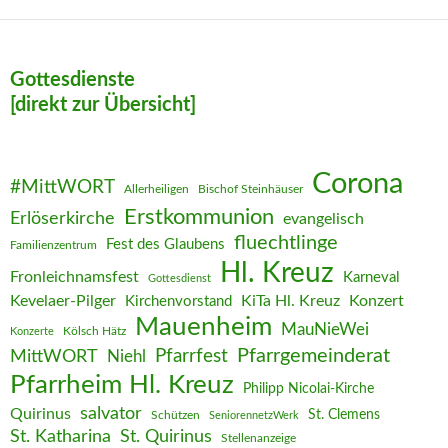
Gottesdienste
[direkt zur Übersicht]
Corona
#MittWORT
Allerheiligen
Bischof Steinhäuser
Erstkommunion
Erlöserkirche
evangelisch
fluechtlinge
Fest des Glaubens
Familienzentrum
Hl. Kreuz
Fronleichnamsfest
Karneval
Gottesdienst
Kevelaer-Pilger
KiTa Hl. Kreuz
Konzert
Kirchenvorstand
Mauenheim
MauNieWei
Kölsch Hätz
Konzerte
Pfarrgemeinderat
MittWORT
Pfarrfest
Niehl
Pfarrheim Hl. Kreuz
Philipp Nicolai-Kirche
salvator
Quirinus
St. Clemens
Schützen
SeniorennetzWerk
St. Katharina
St. Quirinus
Stellenanzeige