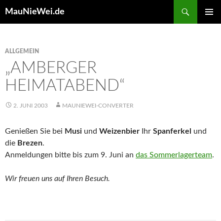
Search
MauNieWei.de
SKIP
PRIMAR
TO
MENU
CONTENT
ALLGEMEIN
„AMBERGER
HEIMATABEND“
2. JUNI 2003
MAUNIEWEI-CONVERTER
Genießen Sie bei
Musi
und
Weizenbier
Ihr
Spanferkel
und
die
Brezen
.
Anmeldungen bitte bis zum 9. Juni an
das Sommerlagerteam
.
Wir freuen uns auf Ihren Besuch.