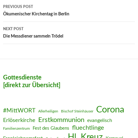
Post
PREVIOUS POST
navigation
Ökumenischer Kirchentag in Berlin
NEXT POST
Die Messdiener sammeln Trödel
Gottesdienste
[direkt zur Übersicht]
Corona
#MittWORT
Allerheiligen
Bischof Steinhäuser
Erstkommunion
Erlöserkirche
evangelisch
fluechtlinge
Fest des Glaubens
Familienzentrum
Hl. Kreuz