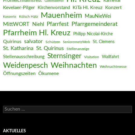
Fronleichnamsfest
Karneval
Gottesdienst
Kevelaer-Pilger
KiTa Hl. Kreuz
Konzert
Kirchenvorstand
Mauenheim
MauNieWei
Kölsch Hätz
Konzerte
Pfarrgemeinderat
MittWORT
Pfarrfest
Niehl
Pfarrheim Hl. Kreuz
Philipp Nicolai-Kirche
salvator
Quirinus
St. Clemens
Schützen
SeniorennetzWerk
St. Katharina
St. Quirinus
Stellenanzeige
Sternsinger
Stellenausschreibung
Wallfahrt
Visitation
Weihnachten
Weidenpesch
Weihnachtmesse
Öffnungszeiten
Ökumene
Suchen
nach:
AKTUELLES