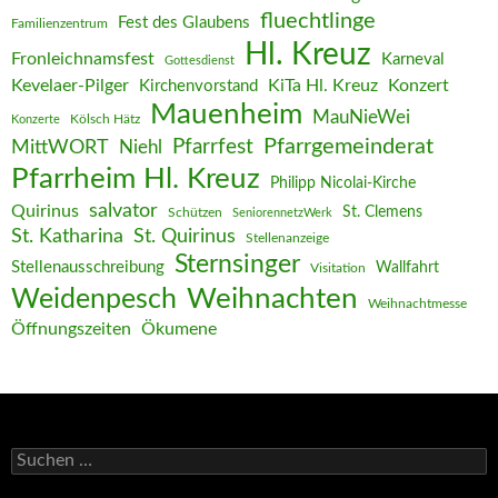
fluechtlinge
Fest des Glaubens
Familienzentrum
Hl. Kreuz
Fronleichnamsfest
Karneval
Gottesdienst
Kevelaer-Pilger
KiTa Hl. Kreuz
Konzert
Kirchenvorstand
Mauenheim
MauNieWei
Kölsch Hätz
Konzerte
Pfarrgemeinderat
MittWORT
Pfarrfest
Niehl
Pfarrheim Hl. Kreuz
Philipp Nicolai-Kirche
salvator
Quirinus
St. Clemens
Schützen
SeniorennetzWerk
St. Katharina
St. Quirinus
Stellenanzeige
Sternsinger
Stellenausschreibung
Wallfahrt
Visitation
Weihnachten
Weidenpesch
Weihnachtmesse
Öffnungszeiten
Ökumene
Suchen
nach: