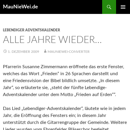
Search
MauNieWei.de
SKIP
PRIMAR
TO
MENU
CONTENT
LEBENDIGER ADVENTSKALENDER
ALLE JAHRE WIEDER…
1. DEZEMBER 2009
MAUNIEWEI-CONVERTER
Pfarrerin Susanne Zimmermann eröffnete das erste Fenster,
welches das Wort „Frieden“ in 26 Sprachen darstellt und
eine Friedensvision der Bibel bildlich umsetzte. „In diesem
Jahr“, so erläuterte sie, „steht der fünfte Lebendige-
Adventskalender unter dem Motto „Frieden auf Erden““.
Das Lied „Lebendiger-Adventskalender“, läutete wie in jedem
Jahr, die Eröffnung des Fensters ein; in diesem Jahr
unterstützt durch die Gitarrengruppe der Gemeinde. Weitere
Lieder wurden vom Ehrenfelder Bläserchor begleitet.