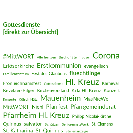
Gottesdienste
[direkt zur Übersicht]
Corona
#MittWORT
Allerheiligen
Bischof Steinhäuser
Erstkommunion
Erlöserkirche
evangelisch
fluechtlinge
Fest des Glaubens
Familienzentrum
Hl. Kreuz
Fronleichnamsfest
Karneval
Gottesdienst
Kevelaer-Pilger
KiTa Hl. Kreuz
Konzert
Kirchenvorstand
Mauenheim
MauNieWei
Kölsch Hätz
Konzerte
Pfarrgemeinderat
MittWORT
Pfarrfest
Niehl
Pfarrheim Hl. Kreuz
Philipp Nicolai-Kirche
salvator
Quirinus
St. Clemens
Schützen
SeniorennetzWerk
St. Katharina
St. Quirinus
Stellenanzeige