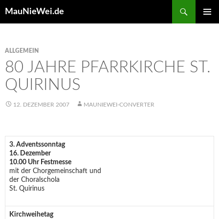
Search
MauNieWei.de
SKIP
PRIMAR
TO
MENU
CONTENT
ALLGEMEIN
80 JAHRE PFARRKIRCHE ST.
QUIRINUS
12. DEZEMBER 2007
MAUNIEWEI-CONVERTER
3. Adventssonntag
16. Dezember
10.00 Uhr Festmesse
mit der Chorgemeinschaft und
der Choralschola
St. Quirinus
Kirchweihetag