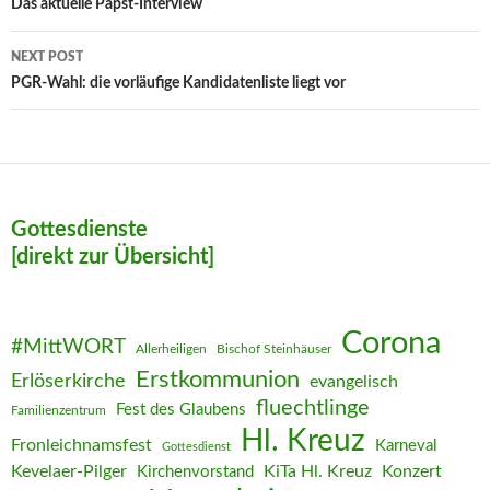
navigation
Das aktuelle Papst-Interview
NEXT POST
PGR-Wahl: die vorläufige Kandidatenliste liegt vor
Gottesdienste
[direkt zur Übersicht]
Corona
#MittWORT
Allerheiligen
Bischof Steinhäuser
Erstkommunion
Erlöserkirche
evangelisch
fluechtlinge
Fest des Glaubens
Familienzentrum
Hl. Kreuz
Fronleichnamsfest
Karneval
Gottesdienst
Kevelaer-Pilger
KiTa Hl. Kreuz
Konzert
Kirchenvorstand