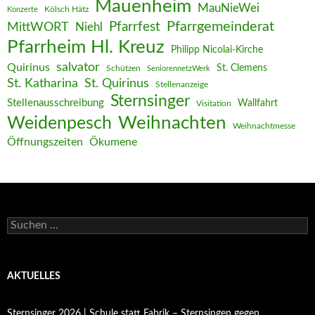
Mauenheim
MauNieWei
Kölsch Hätz
Konzerte
Pfarrgemeinderat
MittWORT
Pfarrfest
Niehl
Pfarrheim Hl. Kreuz
Philipp Nicolai-Kirche
salvator
Quirinus
St. Clemens
Schützen
SeniorennetzWerk
St. Katharina
St. Quirinus
Stellenanzeige
Sternsinger
Stellenausschreibung
Wallfahrt
Visitation
Weihnachten
Weidenpesch
Weihnachtmesse
Öffnungszeiten
Ökumene
Suchen
nach:
AKTUELLES
Sternsinger 2026 | Schule statt Fabrik – Sternsingen gegen