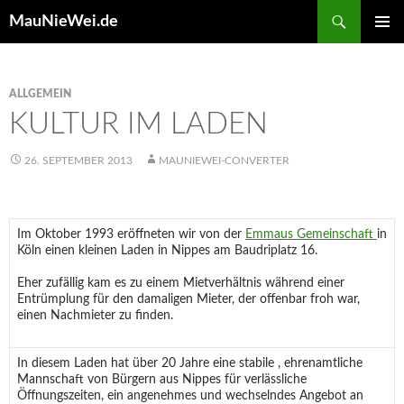
Search
MauNieWei.de
SKIP
PRIMAR
TO
MENU
CONTENT
ALLGEMEIN
KULTUR IM LADEN
26. SEPTEMBER 2013
MAUNIEWEI-CONVERTER
Im Oktober 1993 eröffneten wir von der
Emmaus Gemeinschaft
in
Köln einen kleinen Laden in Nippes am Baudriplatz 16.
Eher zufällig kam es zu einem Mietverhältnis während einer
Entrümplung für den damaligen Mieter, der offenbar froh war,
einen Nachmieter zu finden.
In diesem Laden hat über 20 Jahre eine stabile , ehrenamtliche
Mannschaft von Bürgern aus Nippes für verlässliche
Öffnungszeiten, ein angenehmes und wechselndes Angebot an