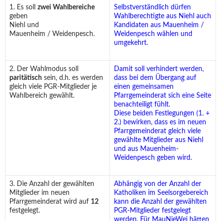
1. Es soll
zwei Wahlbereiche
Selbstverständlich dürfen
geben
Wahlberechtigte aus Niehl auch
Niehl und
Kandidaten aus Mauenheim /
Mauen­heim / Weidenpesch.
Weidenpesch wählen und
umgekehrt.
2. Der Wahlmodus soll
Damit soll verhindert werden,
paritätisch
sein, d.h. es werden
dass bei dem Übergang auf
gleich viele PGR-Mitglieder je
einen gemeinsamen
Wahlbereich gewählt.
Pfarrgemeinderat sich eine Seite
benachteiligt fühlt.
Diese beiden Festlegungen (1. +
2.) bewirken, dass es im neuen
Pfarrgemeinderat gleich viele
gewählte Mitglieder aus Niehl
und aus Mauenheim-
Weidenpesch geben wird.
3. Die Anzahl der gewählten
Abhängig von der Anzahl der
Mitglieder im neuen
Katholiken im Seelsorgebereich
Pfarrgemeinderat wird auf
12
kann die Anzahl der gewählten
festgelegt.
PGR-Mitglieder festgelegt
werden. Für MauNieWei hätten