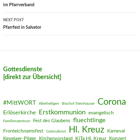
im Pfarrverband
NEXT POST
Pfarrfest in Salvator
Gottesdienste
[direkt zur Übersicht]
Corona
#MittWORT
Allerheiligen
Bischof Steinhäuser
Erstkommunion
Erlöserkirche
evangelisch
fluechtlinge
Fest des Glaubens
Familienzentrum
Hl. Kreuz
Fronleichnamsfest
Karneval
Gottesdienst
Kevelaer-Pilger
KiTa Hl. Kreuz
Konzert
Kirchenvorstand