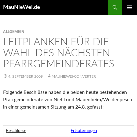
Search
MauNieWei.de
SKIP
PRIMAR
TO
MENU
CONTENT
ALLGEMEIN
LEITPLANKEN FÜR DIE
WAHL DES NÄCHSTEN
PFARRGEMEINDERATES
4. SEPTEMBER 2009
MAUNIEWEI-CONVERTER
Folgende Beschlüsse haben die beiden heute bestehenden
Pfarrgemeinderäte von Niehl und Mauenheim/Weidenpesch
in einer gemeinsamen Sitzung am 24.8. gefasst:
Beschlüsse
Erläuterungen