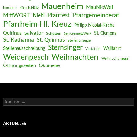
Mauenheim
MauNieWei
Kölsch Hätz
Konzerte
Pfarrgemeinderat
MittWORT
Pfarrfest
Niehl
Pfarrheim Hl. Kreuz
Philipp Nicolai-Kirche
salvator
Quirinus
St. Clemens
Schützen
SeniorennetzWerk
St. Katharina
St. Quirinus
Stellenanzeige
Sternsinger
Stellenausschreibung
Wallfahrt
Visitation
Weihnachten
Weidenpesch
Weihnachtmesse
Öffnungszeiten
Ökumene
Suchen
nach:
AKTUELLES