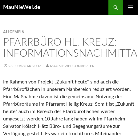
Search
MauNieWei.de
SKIP
PRIMAR
TO
MENU
CONTENT
ALLGEMEIN
PFARRBÜRO HL. KREUZ:
INFORMATIONSNACHMITT
23. FEBRUAR 2007
MAUNIEWEI-CONVERTER
Im Rahmen von Projekt „Zukunft heute“ sind auch die
Pfarrbüroflächen in unserem Nahbereich reduziert worden.
Eine Maßnahme davon ist die gemeinsame Nutzung der
Pfarrbüroräume im Pfarramt Heilig Kreuz. Somit ist „Zukunft
heute“ auch im Bereich der Pfarrbüroflächen weiter
umgesetzt worden.10 Jahre lang haben wir im Pfarrheim
Salvator Kölsch Hätz Büro- und Begegnungsräume zur
Verfügung gestellt. Es war ein fruchtbares Miteinander