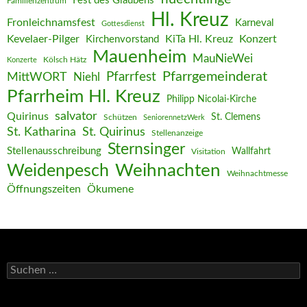
Fest des Glaubens
Familienzentrum
Hl. Kreuz
Fronleichnamsfest
Karneval
Gottesdienst
Kevelaer-Pilger
KiTa Hl. Kreuz
Konzert
Kirchenvorstand
Mauenheim
MauNieWei
Kölsch Hätz
Konzerte
Pfarrgemeinderat
MittWORT
Pfarrfest
Niehl
Pfarrheim Hl. Kreuz
Philipp Nicolai-Kirche
salvator
Quirinus
St. Clemens
Schützen
SeniorennetzWerk
St. Katharina
St. Quirinus
Stellenanzeige
Sternsinger
Stellenausschreibung
Wallfahrt
Visitation
Weihnachten
Weidenpesch
Weihnachtmesse
Öffnungszeiten
Ökumene
Suchen
nach: