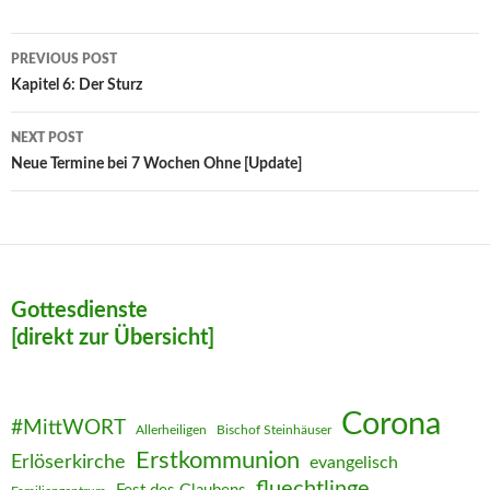
Post
PREVIOUS POST
navigation
Kapitel 6: Der Sturz
NEXT POST
Neue Termine bei 7 Wochen Ohne [Update]
Gottesdienste
[direkt zur Übersicht]
Corona
#MittWORT
Allerheiligen
Bischof Steinhäuser
Erstkommunion
Erlöserkirche
evangelisch
fluechtlinge