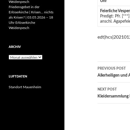
Uhr
Weidenpesch
Friedensgebet in der
Feierliche Vesper
Erlöserkirche | Krisen… nichts
Predigt: Pfr. [***]
als Krisen? | 03.05.2026 – 18
anschl. Agapefeie
Uhr Erlöserkirche
Weidenpesch
edt|hcs|202101
ARCHIV
Archiv
Post
PREVIOUS POST
navigatio
Allerheiligen und 
LUFTDATEN
Standort Mauenheim
NEXT POST
Kleidersammlung 