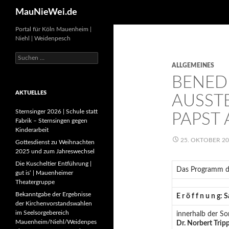
Search
MauNieWei.de
Portal für Köln Mauenheim |
Niehl | Weidenpesch
Suchen
nach:
ALLGEMEINES
BENEDI
AKTUELLES
AUSST
Sternsinger 2026 | Schule statt
PAPST
Fabrik – Sternsingen gegen
Kinderarbeit
25. OKTOBER 2
Gottesdienst zu Weihnachten
2025 und zum Jahreswechsel
Die Kuscheltier Entführung |
Das Programm de
gut is‘ | Mauenheimer
Theatergruppe
Bekanntgabe der Ergebnisse
E r ö f f n u n g:
S
der Kirchenvorstandswahlen
im Seelsorgebereich
innerhalb der S
Mauenheim/Niehl/Weidenpes
Dr. Norbert Trip