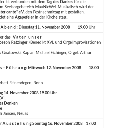
eier ist verbunden mit dem
Tag des Dankes
für die
im Seelsorgebereich MauNieWei. Musikalisch wird der
ter canto“ e.V.
den Festnachmittag mit gestalten.
ndet eine
Agapefeier
in der Kirche statt.
r A b e n d :
Dienstag 11. November 2008 19.00 Uhr
ber das
V a t e r u n s e r
oseph Ratzinger /Benedikt XVI. und Orgelimprovisationen
ix Gnatowski, Kaplan Michael Eichinger, Orgel: Arthur
g s – F ü h r u n g:
Mittwoch 12. November 2008 18.00
orbert Feinendegen, Bonn
tag 14. November 2008 19.00 Uhr
VI.
hes Denken
te
lli Jansen, Neuss
r A u s s t e l l u n g
Sonntag 16.
November 2008 17.00