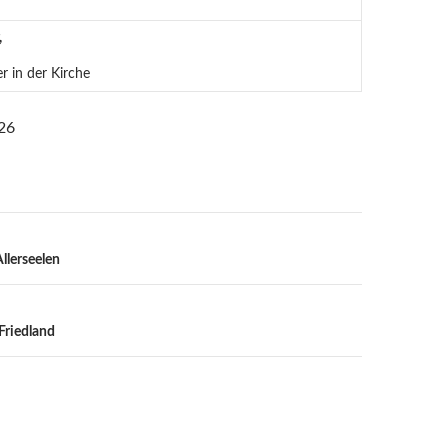
,
r in der Kirche
26
n
Allerseelen
Friedland