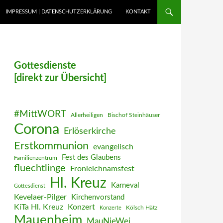
IMPRESSUM | DATENSCHUTZERKLÄRUNG
KONTAKT
Gottesdienste
[direkt zur Übersicht]
#MittWORT
Allerheiligen
Bischof Steinhäuser
Corona
Erlöserkirche
Erstkommunion
evangelisch
Fest des Glaubens
Familienzentrum
fluechtlinge
Fronleichnamsfest
Hl. Kreuz
Karneval
Gottesdienst
Kevelaer-Pilger
Kirchenvorstand
KiTa Hl. Kreuz
Konzert
Kölsch Hätz
Konzerte
Mauenheim
MauNieWei