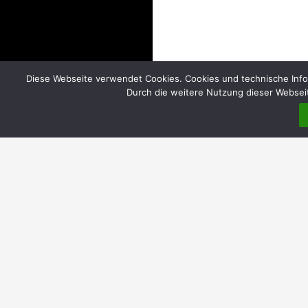
Diese Webseite verwendet Cookies. Cookies und technische Info
Durch die weitere Nutzung dieser Webseit
DIREKT
Home
Über uns
Einrichtungen
Evangelische Gemeindebüros | Öffnungszeiten
Katholische Pfarrbüros | Öffnungszeiten