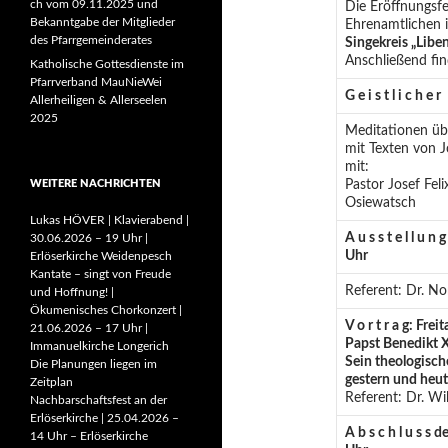
ch vom 09.11.2025 und
Die Eröffnungsf
Bekanntgabe der Mitglieder
Ehrenamtlichen 
des Pfarrgemeinderates
Singekreis „Liben
Anschließend fi
Katholische Gottesdienste im
Pfarrverband MauNieWei
G e i s t l i c h e 
Allerheiligen & Allerseelen
2025
Meditationen ü
mit Texten von J
mit:
WEITERE NACHRICHTEN
Pastor Josef Fel
Osiewatsch
Lukas HÖVER | Klavierabend |
A u s s t e l l u n 
30.06.2026 – 19 Uhr |
Uhr
Erlöserkirche Weidenpesch
Kantate – singt von Freude
Referent: Dr. N
und Hoffnung! |
Ökumenisches Chorkonzert |
V o r t r a g:
Frei
21.06.2026 – 17 Uhr |
Papst Benedikt X
Immanuelkirche Longerich
Sein theologisc
Die Planungen liegen im
gestern und heu
Zeitplan
Referent: Dr. Wi
Nachbarschaftsfest an der
Erlöserkirche | 25.04.2026 –
A b s c h l u s s
de
14 Uhr – Erlöserkirche