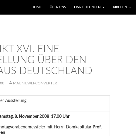
SKIP TO CONTENT
HOME
ÜBER UNS
EINRICHTUNGEN
KIRCHEN
KT XVI. EINE
ELLUNG ÜBER DEN
 AUS DEUTSCHLAND
008
MAUNIEWEI-CONVERTER
r Ausstellung
amstag, 8. November 2008 17.00 Uhr
onntagvorabendmessfeier mit Herrn Domkapitular
Prof.
pen