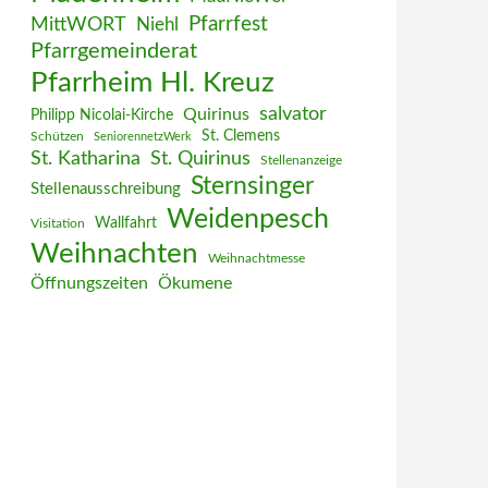
MittWORT
Pfarrfest
Niehl
Pfarrgemeinderat
Pfarrheim Hl. Kreuz
salvator
Quirinus
Philipp Nicolai-Kirche
St. Clemens
Schützen
SeniorennetzWerk
St. Katharina
St. Quirinus
Stellenanzeige
Sternsinger
Stellenausschreibung
Weidenpesch
Wallfahrt
Visitation
Weihnachten
Weihnachtmesse
Öffnungszeiten
Ökumene