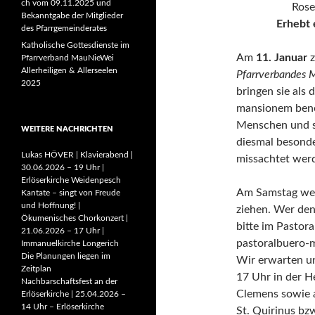
ch vom 09.11.2025 und
Rose
Bekanntgabe der Mitglieder
Erhebt 
des Pfarrgemeinderates
Katholische Gottesdienste im
Am
11. Januar
z
Pfarrverband MauNieWei
Allerheiligen & Allerseelen
Pfarrverbandes 
2025
bringen sie als 
mansionem bened
Menschen und sa
WEITERE NACHRICHTEN
diesmal besonde
Lukas HÖVER | Klavierabend |
missachtet wer
30.06.2026 – 19 Uhr |
Erlöserkirche Weidenpesch
Am Samstag wer
Kantate – singt von Freude
und Hoffnung! |
ziehen. Wer den
Ökumenisches Chorkonzert |
bitte im Pastor
21.06.2026 – 17 Uhr |
pastoralbuero-
Immanuelkirche Longerich
Die Planungen liegen im
Wir erwarten un
Zeitplan
17 Uhr in der He
Nachbarschaftsfest an der
Clemens sowie a
Erlöserkirche | 25.04.2026 –
14 Uhr – Erlöserkirche
St. Quirinus bz