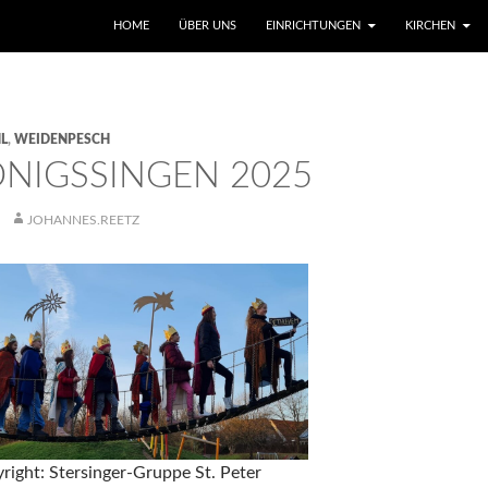
SKIP TO CONTENT
HOME
ÜBER UNS
EINRICHTUNGEN
KIRCHEN
L
,
WEIDENPESCH
ÖNIGSSINGEN 2025
JOHANNES.REETZ
right: Stersinger-Gruppe St. Peter