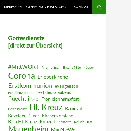
IMPRESSUM | DATENSCHUTZERKLÄRUNG
KONTAKT
Gottesdienste
[direkt zur Übersicht]
#MittWORT
Allerheiligen
Bischof Steinhäuser
Corona
Erlöserkirche
Erstkommunion
evangelisch
Fest des Glaubens
Familienzentrum
fluechtlinge
Fronleichnamsfest
Hl. Kreuz
Karneval
Gottesdienst
Kevelaer-Pilger
Kirchenvorstand
KiTa Hl. Kreuz
Konzert
Kölsch Hätz
Konzerte
Mauenheim
MauNieWei