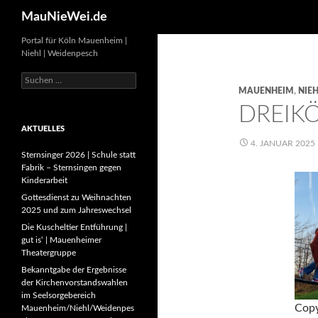
Search
MauNieWei.de
Portal für Köln Mauenheim |
Niehl | Weidenpesch
Suchen
nach:
MAUENHEIM
,
NIEH
DREIK
AKTUELLES
4. JANUAR 2025
Sternsinger 2026 | Schule statt
Fabrik – Sternsingen gegen
Kinderarbeit
Gottesdienst zu Weihnachten
2025 und zum Jahreswechsel
Die Kuscheltier Entführung |
gut is‘ | Mauenheimer
Theatergruppe
Bekanntgabe der Ergebnisse
der Kirchenvorstandswahlen
im Seelsorgebereich
Copy
Mauenheim/Niehl/Weidenpes