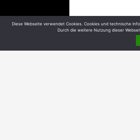
Diese Webseite verwendet Cookies. Cookies und technische Info
Durch die weitere Nutzung dieser Webseit
DIREKT
Home
Über uns
Einrichtungen
Evangelische Gemeindebüros | Öffnungszeiten
Katholische Pfarrbüros | Öffnungszeiten
Pfarrheim Hl. Kreuz
Elisabethkorb MauNieWei | ökumenische