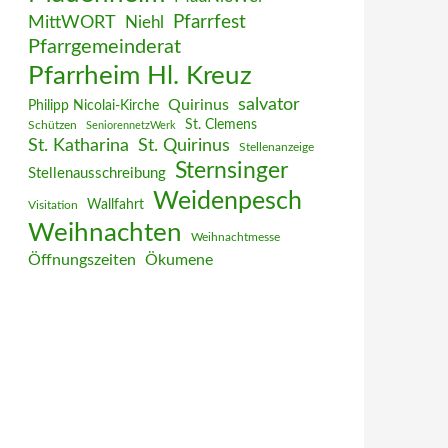
MittWORT
Pfarrfest
Niehl
Pfarrgemeinderat
Pfarrheim Hl. Kreuz
salvator
Quirinus
Philipp Nicolai-Kirche
St. Clemens
Schützen
SeniorennetzWerk
St. Katharina
St. Quirinus
Stellenanzeige
Sternsinger
Stellenausschreibung
Weidenpesch
Wallfahrt
Visitation
Weihnachten
Weihnachtmesse
Öffnungszeiten
Ökumene