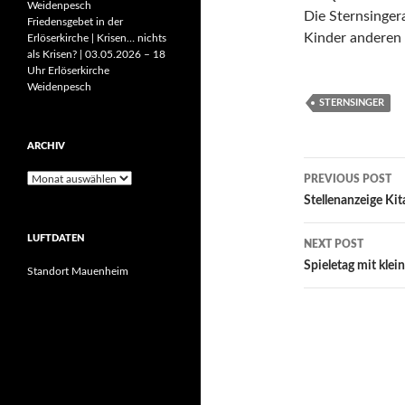
Weidenpesch
Die Sternsingera
Friedensgebet in der
Kinder anderen 
Erlöserkirche | Krisen… nichts
als Krisen? | 03.05.2026 – 18
Uhr Erlöserkirche
Weidenpesch
STERNSINGER
ARCHIV
Post
Archiv
PREVIOUS POST
navigatio
Stellenanzeige Kit
LUFTDATEN
NEXT POST
Spieletag mit klei
Standort Mauenheim