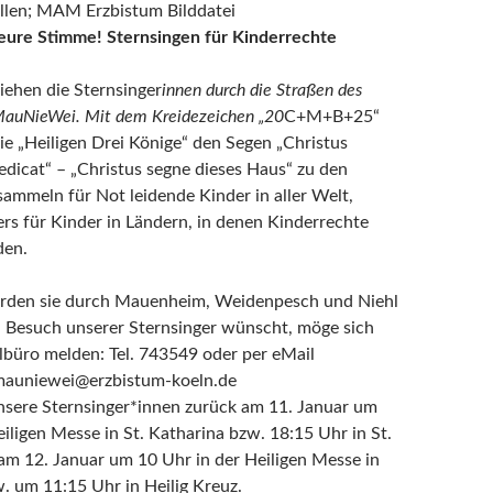
llen; MAM Erzbistum Bilddatei
eure Stimme! Sternsingen für Kinderrechte
iehen die Sternsinger
innen durch die Straßen des
MauNieWei. Mit dem Kreidezeichen „20
C+M+B+25“
die „Heiligen Drei Könige“ den Segen „Christus
icat“ – „Christus segne dieses Haus“ zu den
mmeln für Not leidende Kinder in aller Welt,
rs für Kinder in Ländern, in denen Kinderrechte
den.
den sie durch Mauenheim, Weidenpesch und Niehl
 Besuch unserer Sternsinger wünscht, möge sich
albüro melden: Tel. 743549 oder per eMail
mauniewei@erzbistum-koeln.de
sere Sternsinger*innen zurück am 11. Januar um
iligen Messe in St. Katharina bzw. 18:15 Uhr in St.
m 12. Januar um 10 Uhr in der Heiligen Messe in
w. um 11:15 Uhr in Heilig Kreuz.