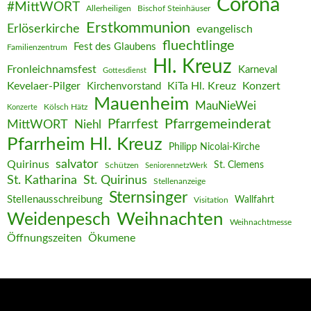
Corona
#MittWORT
Allerheiligen
Bischof Steinhäuser
Erstkommunion
Erlöserkirche
evangelisch
fluechtlinge
Fest des Glaubens
Familienzentrum
Hl. Kreuz
Fronleichnamsfest
Karneval
Gottesdienst
Kevelaer-Pilger
KiTa Hl. Kreuz
Konzert
Kirchenvorstand
Mauenheim
MauNieWei
Kölsch Hätz
Konzerte
Pfarrgemeinderat
MittWORT
Pfarrfest
Niehl
Pfarrheim Hl. Kreuz
Philipp Nicolai-Kirche
salvator
Quirinus
St. Clemens
Schützen
SeniorennetzWerk
St. Katharina
St. Quirinus
Stellenanzeige
Sternsinger
Stellenausschreibung
Wallfahrt
Visitation
Weihnachten
Weidenpesch
Weihnachtmesse
Öffnungszeiten
Ökumene