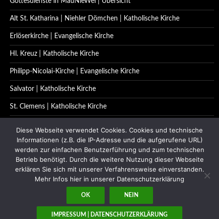
Gottesdienste in MauNieWei | Übersicht
Alt St. Katharina | Niehler Dömchen | Katholische Kirche
Erlöserkirche | Evangelische Kirche
Hl. Kreuz | Katholische Kirche
Philipp-Nicolai-Kirche | Evangelische Kirche
Salvator | Katholische Kirche
St. Clemens | Katholische Kirche
St. Katharina | Katholische Kirche
Diese Webseite verwendet Cookies. Cookies und technische
Informationen (z.B. die IP-Adresse und die aufgerufene URL)
St. Quirinus | Katholische Kirche
werden zur einfachen Benutzerführung und zum technischen
Betrieb benötigt. Durch die weitere Nutzung dieser Webseite
Impressum | Datenschutzerklärung
erklären Sie sich mit unserer Verfahrensweise einverstanden.
Kontakt
Mehr Infos hier in unserer Datenschutzerklärung
OK
NEIN
IMPRESSUM | DATENSCHUTZERKLÄRUNG