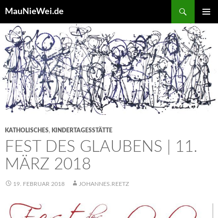
Search
MauNieWei.de
SKIP
PRIMAR
TO
MENU
CONTENT
KATHOLISCHES
,
KINDERTAGESSTÄTTE
FEST DES GLAUBENS | 11.
MÄRZ 2018
19. FEBRUAR 2018
JOHANNES.REETZ