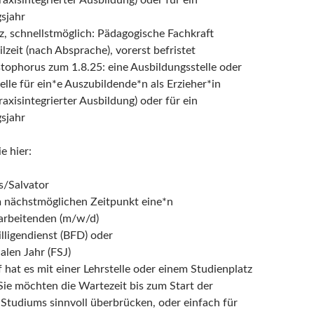
raxisintegrierter Ausbildung) oder für ein
sjahr
uz, schnellstmöglich: Pädagogische Fachkraft
ilzeit (nach Absprache), vorerst befristet
stophorus zum 1.8.25: eine Ausbildungsstelle oder
lle für ein*e Auszubildende*n als Erzieher*in
raxisintegrierter Ausbildung) oder für ein
sjahr
e hier:
s/Salvator
 nächstmöglichen Zeitpunkt eine*n
tarbeitenden (m/w/d)
lligendienst (BFD) oder
ialen Jahr (FSJ)
 hat es mit einer Lehrstelle oder einem Studienplatz
 Sie möchten die Wartezeit bis zum Start der
Studiums sinnvoll überbrücken, oder einfach für