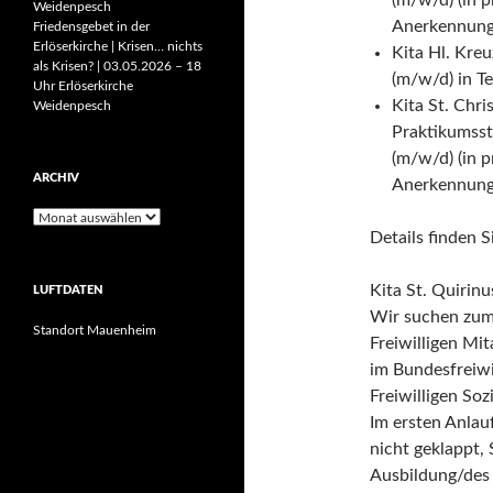
(m/w/d) (in p
Weidenpesch
Anerkennung
Friedensgebet in der
Erlöserkirche | Krisen… nichts
Kita Hl. Kre
als Krisen? | 03.05.2026 – 18
(m/w/d) in Te
Uhr Erlöserkirche
Kita St. Chri
Weidenpesch
Praktikumsste
(m/w/d) (in p
ARCHIV
Anerkennung
Archiv
Details finden Si
Kita St. Quirinu
LUFTDATEN
Wir suchen zum
Standort Mauenheim
Freiwilligen Mi
im Bundesfreiwi
Freiwilligen Soz
Im ersten Anlauf
nicht geklappt,
Ausbildung/des 