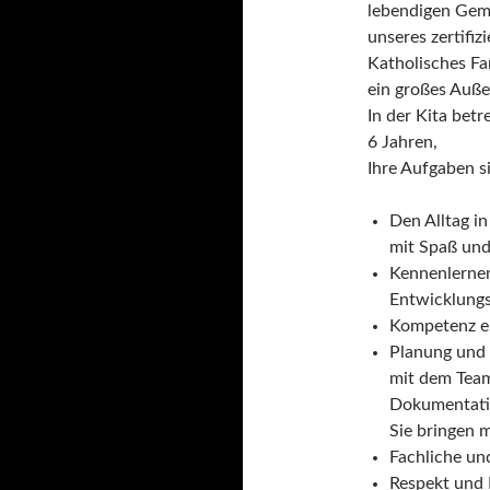
lebendigen Gem
unseres zertifi
Katholisches F
ein großes Auße
In der Kita bet
6 Jahren,
Ihre Aufgaben s
Den Alltag i
mit Spaß und
Kennenlernen
Entwicklungs
Kompetenz er
Planung und
mit dem Team
Dokumentati
Sie bringen m
Fachliche un
Respekt und 