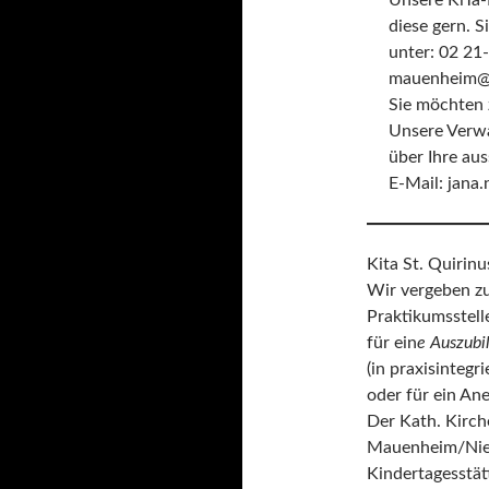
Unsere KiTa-
diese gern. Si
unter: 02 21-
mauenheim@e
Sie möchten 
Unsere Verwa
über Ihre au
E-Mail: jana
Kita St. Quirinu
Wir vergeben zu
Praktikumsstell
für ein
e Auszubi
(in praxisintegr
oder für ein An
Der Kath. Kirc
Mauenheim/Nieh
Kindertagesstätt