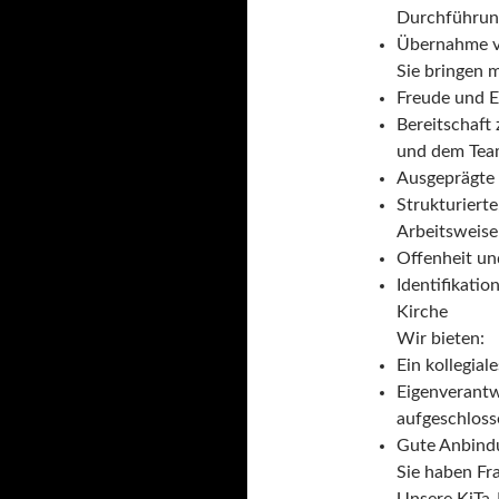
Durchführun
Übernahme vo
Sie bringen m
Freude und E
Bereitschaft
und dem Team
Ausgeprägte
Strukturiert
Arbeitsweise
Offenheit un
Identifikati
Kirche
Wir bieten:
Ein kollegial
Eigenverantw
aufgeschlos
Gute Anbind
Sie haben Fr