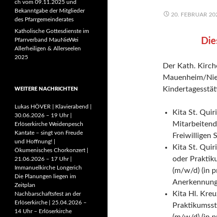
ch vom 09.11.2025 und
Bekanntgabe der Mitglieder
20. FEBRUAR 20
des Pfarrgemeinderates
Katholische Gottesdienste im
Die
Pfarrverband MauNieWei
Allerheiligen & Allerseelen
2025
Der Kath. Kirc
Mauenheim/Nieh
Kindertagesstät
WEITERE NACHRICHTEN
Lukas HÖVER | Klavierabend |
Kita St. Quir
30.06.2026 – 19 Uhr |
Mitarbeitend
Erlöserkirche Weidenpesch
Kantate – singt von Freude
Freiwilligen 
und Hoffnung! |
Kita St. Quir
Ökumenisches Chorkonzert |
oder Praktiku
21.06.2026 – 17 Uhr |
Immanuelkirche Longerich
(m/w/d) (in p
Die Planungen liegen im
Anerkennung
Zeitplan
Kita Hl. Kreu
Nachbarschaftsfest an der
Erlöserkirche | 25.04.2026 –
Praktikumsste
14 Uhr – Erlöserkirche