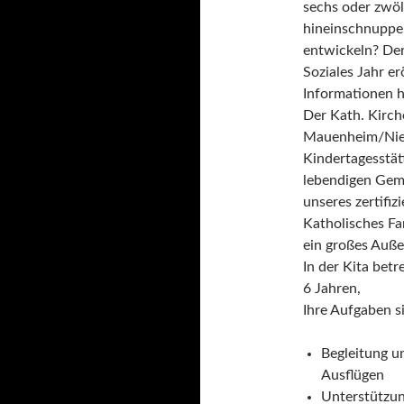
sechs oder zwöl
hineinschnupper
entwickeln? Der 
Soziales Jahr e
Informationen h
Der Kath. Kirc
Mauenheim/Nieh
Kindertagesstätt
lebendigen Gem
unseres zertifi
Katholisches F
ein großes Auße
In der Kita bet
6 Jahren,
Ihre Aufgaben s
Begleitung u
Ausflügen
Unterstützun