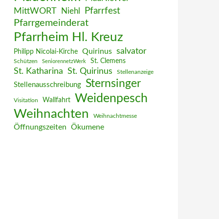
MittWORT
Pfarrfest
Niehl
Pfarrgemeinderat
Pfarrheim Hl. Kreuz
salvator
Quirinus
Philipp Nicolai-Kirche
St. Clemens
Schützen
SeniorennetzWerk
St. Katharina
St. Quirinus
Stellenanzeige
Sternsinger
Stellenausschreibung
Weidenpesch
Wallfahrt
Visitation
Weihnachten
Weihnachtmesse
Öffnungszeiten
Ökumene