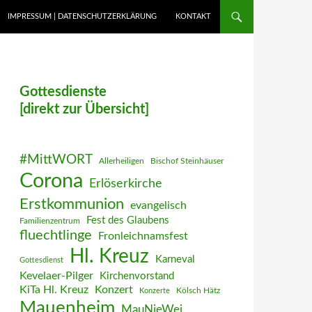
IMPRESSUM | DATENSCHUTZERKLÄRUNG
KONTAKT
Gottesdienste
[direkt zur Übersicht]
#MittWORT
Allerheiligen
Bischof Steinhäuser
Corona
Erlöserkirche
Erstkommunion
evangelisch
Fest des Glaubens
Familienzentrum
fluechtlinge
Fronleichnamsfest
Hl. Kreuz
Karneval
Gottesdienst
Kevelaer-Pilger
Kirchenvorstand
KiTa Hl. Kreuz
Konzert
Kölsch Hätz
Konzerte
Mauenheim
MauNieWei