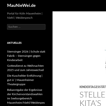
Search
MauNieWei.de
Portal für Köln Mauenheim |
Niehl | Weidenpesch
Suchen
nach:
AKTUELLES
Sternsinger 2026 | Schule statt
Fabrik – Sternsingen gegen
Kinderarbeit
Gottesdienst zu Weihnachten
2025 und zum Jahreswechsel
Die Kuscheltier Entführung |
gut is‘ | Mauenheimer
Theatergruppe
KINDERTAGESSTÄT
Bekanntgabe der Ergebnisse
STELL
der Kirchenvorstandswahlen
im Seelsorgebereich
KITA’S
Mauenheim/Niehl/Weidenpes