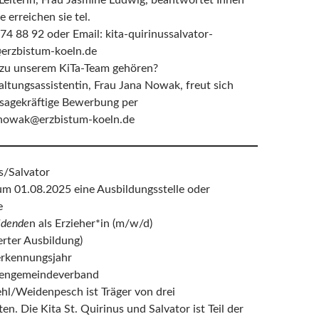
Leiterin, Frau Jasmine Ludwig, beantwortet Ihnen
e erreichen sie tel.
74 88 92 oder Email: kita-quirinussalvator-
rzbistum-koeln.de
zu unserem KiTa-Team gehören?
ltungsassistentin, Frau Jana Nowak, freut sich
ssagekräftige Bewerbung per
.nowak@erzbistum-koeln.de
s/Salvator
m 01.08.2025 eine Ausbildungsstelle oder
e
ldende
n als Erzieher*in (m/w/d)
ierter Ausbildung)
erkennungsjahr
hengemeindeverband
l/Weidenpesch ist Träger von drei
en. Die Kita St. Quirinus und Salvator ist Teil der