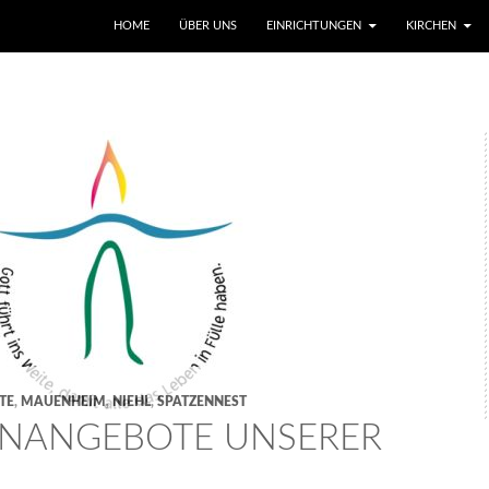
SKIP TO CONTENT
HOME
ÜBER UNS
EINRICHTUNGEN
KIRCHEN
TE
,
MAUENHEIM
,
NIEHL
,
SPATZENNEST
ENANGEBOTE UNSERER