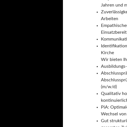
Jahren und 
Zuverlässigke
Arbeiten
Empathische
Einsatzbereit
Kommunikatio
Identifikati
Kirche
Wir bieten I
Ausbildungs
Abschlussprä
Abschlussprü
(m/w/d)
Qualitativ h
kontinuierli
PiA: Optimal
Wechsel von 
Gut struktur