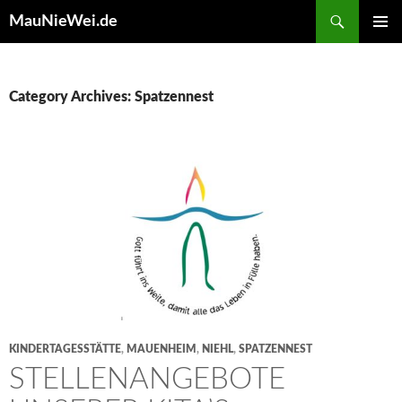
Search
MauNieWei.de
SKIP
PRIMAR
TO
MENU
CONTENT
Category Archives: Spatzennest
KINDERTAGESSTÄTTE
,
MAUENHEIM
,
NIEHL
,
SPATZENNEST
STELLENANGEBOTE