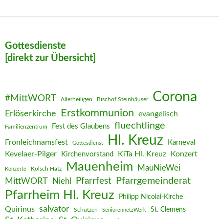
Gottesdienste
[direkt zur Übersicht]
Corona
#MittWORT
Allerheiligen
Bischof Steinhäuser
Erstkommunion
Erlöserkirche
evangelisch
fluechtlinge
Fest des Glaubens
Familienzentrum
Hl. Kreuz
Fronleichnamsfest
Karneval
Gottesdienst
Kevelaer-Pilger
KiTa Hl. Kreuz
Konzert
Kirchenvorstand
Mauenheim
MauNieWei
Kölsch Hätz
Konzerte
Pfarrgemeinderat
MittWORT
Pfarrfest
Niehl
Pfarrheim Hl. Kreuz
Philipp Nicolai-Kirche
salvator
Quirinus
St. Clemens
Schützen
SeniorennetzWerk