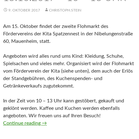
9. OKTOBER 2017
CHRISTOPH.STEIN
Am 15. Oktober findet der zweite Flohmarkt des
Fördervereins der Kita Spatzennest in der Nibelungenstraße
60, Mauenheim, statt.
Angeboten wird alles rund ums Kind: Kleidung, Schuhe,
Spielsachen und vieles mehr. Organisiert wird der Flohmarkt
vom Förderverein der Kita (siehe unten), dem auch der Erlös
der Standgebühren, des Kuchenspenden- und
Getränkeverkaufs zugutekommt.
In der Zeit von 10 – 13 Uhr kann gestöbert, gekauft und
geklönt werden. Kaffee und Kuchen werden ebenfalls
angeboten. Wir freuen uns auf Ihren Besuch!
Flohmarkt in der KiTa Spatzennest | Sonntag
Continue reading
→