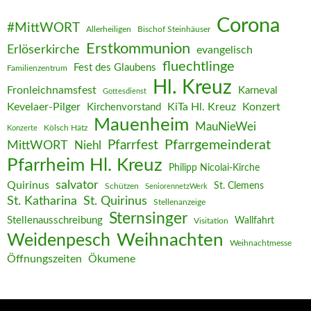
Corona
#MittWORT
Allerheiligen
Bischof Steinhäuser
Erstkommunion
Erlöserkirche
evangelisch
fluechtlinge
Fest des Glaubens
Familienzentrum
Hl. Kreuz
Fronleichnamsfest
Karneval
Gottesdienst
Kevelaer-Pilger
KiTa Hl. Kreuz
Konzert
Kirchenvorstand
Mauenheim
MauNieWei
Kölsch Hätz
Konzerte
Pfarrgemeinderat
MittWORT
Pfarrfest
Niehl
Pfarrheim Hl. Kreuz
Philipp Nicolai-Kirche
salvator
Quirinus
St. Clemens
Schützen
SeniorennetzWerk
St. Katharina
St. Quirinus
Stellenanzeige
Sternsinger
Stellenausschreibung
Wallfahrt
Visitation
Weihnachten
Weidenpesch
Weihnachtmesse
Öffnungszeiten
Ökumene