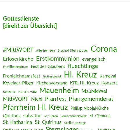
Gottesdienste
[direkt zur Übersicht]
Corona
#MittWORT
Allerheiligen
Bischof Steinhäuser
Erstkommunion
Erlöserkirche
evangelisch
fluechtlinge
Fest des Glaubens
Familienzentrum
Hl. Kreuz
Fronleichnamsfest
Karneval
Gottesdienst
Kevelaer-Pilger
KiTa Hl. Kreuz
Konzert
Kirchenvorstand
Mauenheim
MauNieWei
Kölsch Hätz
Konzerte
Pfarrgemeinderat
MittWORT
Pfarrfest
Niehl
Pfarrheim Hl. Kreuz
Philipp Nicolai-Kirche
salvator
Quirinus
St. Clemens
Schützen
SeniorennetzWerk
St. Katharina
St. Quirinus
Stellenanzeige
Sternsinger