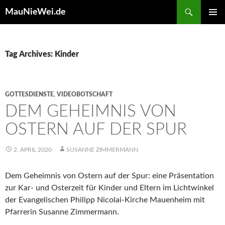
Search
MauNieWei.de
SKIP
PRIMAR
TO
MENU
CONTENT
Tag Archives: Kinder
GOTTESDIENSTE
,
VIDEOBOTSCHAFT
DEM GEHEIMNIS VON
OSTERN AUF DER SPUR
2. APRIL 2020
SUSANNE ZIMMERMANN
Dem Geheimnis von Ostern auf der Spur: eine Präsentation
zur Kar- und Osterzeit für Kinder und Eltern im Lichtwinkel
der Evangelischen Philipp Nicolai-Kirche Mauenheim mit
Pfarrerin Susanne Zimmermann.