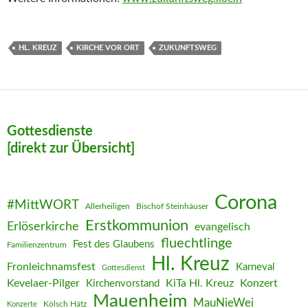
HL. KREUZ
KIRCHE VOR ORT
ZUKUNFTSWEG
Gottesdienste
[direkt zur Übersicht]
Corona
#MittWORT
Allerheiligen
Bischof Steinhäuser
Erstkommunion
Erlöserkirche
evangelisch
fluechtlinge
Fest des Glaubens
Familienzentrum
Hl. Kreuz
Fronleichnamsfest
Karneval
Gottesdienst
Kevelaer-Pilger
KiTa Hl. Kreuz
Konzert
Kirchenvorstand
Mauenheim
MauNieWei
Kölsch Hätz
Konzerte