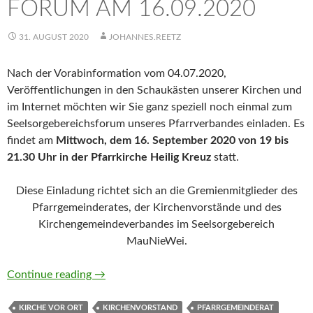
FORUM AM 16.09.2020
31. AUGUST 2020
JOHANNES.REETZ
Nach der Vorabinformation vom 04.07.2020,
Veröffentlichungen in den Schaukästen unserer Kirchen und
im Internet möchten wir Sie ganz speziell noch einmal zum
Seelsorgebereichsforum unseres Pfarrverbandes einladen. Es
findet am
Mittwoch, dem 16. September 2020 von 19 bis
21.30 Uhr in der Pfarrkirche Heilig Kreuz
statt.
Diese Einladung richtet sich an die Gremienmitglieder des
Pfarrgemeinderates, der Kirchenvorstände und des
Kirchengemeindeverbandes im Seelsorgebereich
MauNieWei.
Seelsorgebereichs-Forum am 16.09.2020
Continue reading
→
KIRCHE VOR ORT
KIRCHENVORSTAND
PFARRGEMEINDERAT