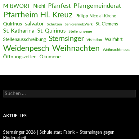
Pfarrgemeinderat
MittWORT
Pfarrfest
Niehl
Pfarrheim Hl. Kreuz
Philipp Nicolai-Kirche
salvator
Quirinus
St. Clemens
Schützen
SeniorennetzWerk
St. Katharina
St. Quirinus
Stellenanzeige
Sternsinger
Stellenausschreibung
Wallfahrt
Visitation
Weihnachten
Weidenpesch
Weihnachtmesse
Öffnungszeiten
Ökumene
Suchen
nach:
AKTUELLES
Sternsinger 2026 | Schule statt Fabrik – Sternsingen gegen
Kinderarbeit