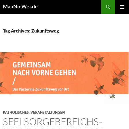
Search
MauNieWei.de
SKIP
PRIMAR
TO
MENU
CONTENT
Tag Archives: Zukunftsweg
KATHOLISCHES
,
VERANSTALTUNGEN
SEELSORGEBEREICHS-